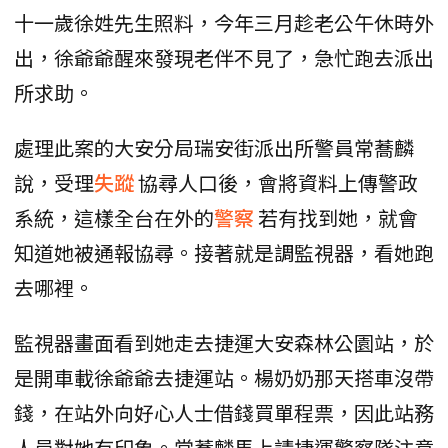
十一歲徐姓先生照料，今年三月趁老公午休時外
出，徐爺爺醒來發現老伴不見了，急忙跑去派出
所求助。
處理此案的大安分局瑞安街派出所警員常蕎麟
說，受理
失蹤
協尋人口後，會將資料上傳警政
系統，這樣全台在外的
警察
若有找到她，就會
知道她被通報協尋。接著就是調監視器，看她跑
去哪裡。
監視器畫面看到她走去捷運大安森林公園站，於
是開車載徐爺爺去捷運站。楊奶奶那天搭車沒帶
錢，在站外向好心人士借錢買單程票，因此站務
人員對她有印象。常蕎麟馬上請捷運警察隊注意