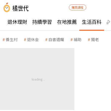
購買課程
退休理財
持續學習
在地推薦
生活百科
養生村
退休金
自書遺囑
補助
獨老