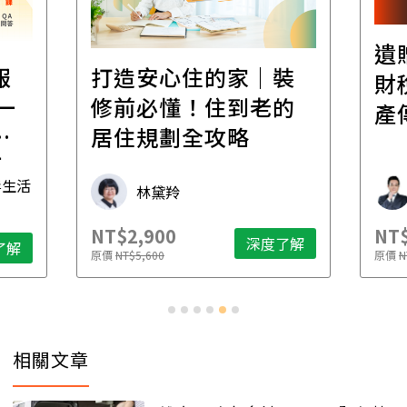
遺
報
打造安心住的家｜裝
財
一
修前必懂！住到老的
產
一
居住規劃全攻略
先
毒生活
林黛羚
NT$2,900
NT$
深度了解
了解
原價
NT$5,600
原價
N
相關文章