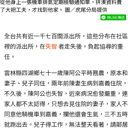
從他身上一張機車排氣定期檢驗通知單，拼湊資料費
了大把工夫，才找到他家。 圖／虎尾分局提供
用LINE傳送
全台共有近一千七百間派出所，這些分布在社區
裡的派出所，在
失智
者走失後，負起協尋的重
任。
雲林縣四湖鄉七十一歲陳阿公平時務農，原本和
妻子、兒子同住，兩年前陳妻生病到嘉義住院，
不久後，陳阿公也失智，近來病況愈發嚴重，連
家人都不太認得，只想去見住院的妻子，家人不
同意他騎機車到嘉義，攔他還會生氣，三不五時
就跑出去。兒子得工作，無法整天看著，請鄰居