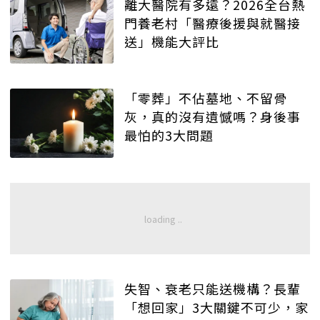
離大醫院有多遠？2026全台熱
門養老村「醫療後援與就醫接
送」機能大評比
「零葬」不佔墓地、不留骨
灰，真的沒有遺憾嗎？身後事
最怕的3大問題
失智、衰老只能送機構？長輩
「想回家」3大關鍵不可少，家