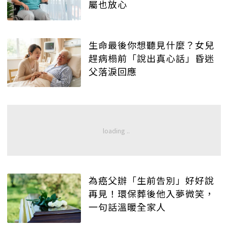
屬也放心
生命最後你想聽見什麼？女兒
趕病榻前「說出真心話」昏迷
父落淚回應
為癌父辦「生前告別」好好說
再見！環保葬後他入夢微笑，
一句話溫暖全家人