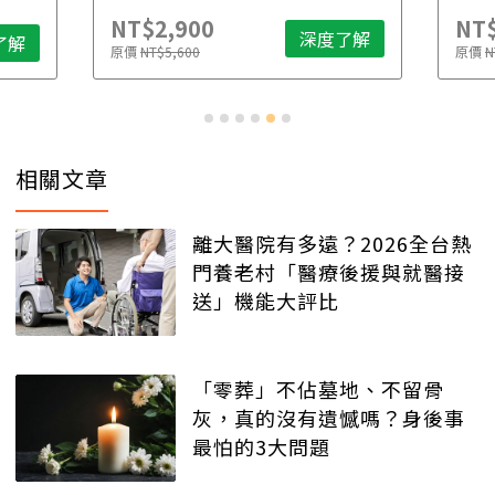
NT$2,900
NT$
深度了解
了解
原價
NT$5,600
原價
N
相關文章
離大醫院有多遠？2026全台熱
門養老村「醫療後援與就醫接
送」機能大評比
「零葬」不佔墓地、不留骨
灰，真的沒有遺憾嗎？身後事
最怕的3大問題