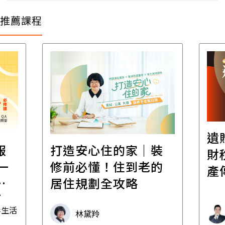
推薦課程
遺
報
打造安心住的家｜裝
財
一
修前必懂！住到老的
產
一
居住規劃全攻略
先
毒生活
林黛羚