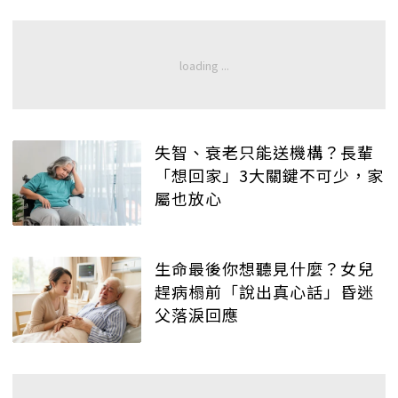
失智、衰老只能送機構？長輩
「想回家」3大關鍵不可少，家
屬也放心
生命最後你想聽見什麼？女兒
趕病榻前「說出真心話」昏迷
父落淚回應