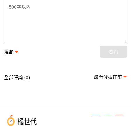
規範
發布
最新發表在前
全部評論 (
)
0