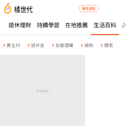
購買課程
退休理財
持續學習
在地推薦
生活百科
養生村
退休金
自書遺囑
補助
獨老