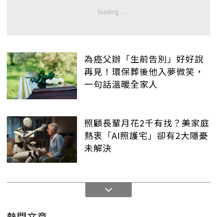
為癌父辦「生前告別」好好說
再見！環保葬後他入夢微笑，
一句話溫暖全家人
照顧長輩月花2千有找？美家庭
熱衷「AI照護宅」卻有2大隱憂
未解決
熱門文章