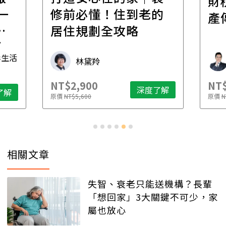
財
一
修前必懂！住到老的
產
一
居住規劃全攻略
先
毒生活
林黛羚
NT$2,900
NT$
深度了解
了解
原價
NT$5,600
原價
N
相關文章
失智、衰老只能送機構？長輩
「想回家」3大關鍵不可少，家
屬也放心