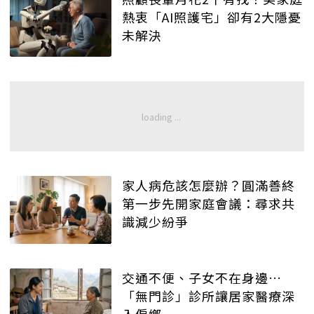
熱衷「AI照護宅」卻有2大隱憂
未解決
家人病危該怎麼辦？圓滿善終
第一步先開家庭會議：尋求共
識減少紛爭
交通不便、子女不在身邊…
「無門診」診所讓居家醫療深
入偏鄉