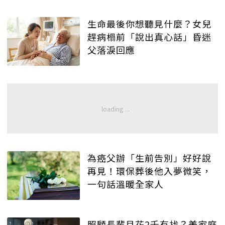
生命最後你想聽見什麼？女兒
趕病榻前「說出真心話」昏迷
父落淚回應
為癌父辦「生前告別」好好說
再見！環保葬後他入夢微笑，
一句話溫暖全家人
照顧長輩月花2千有找？美家庭