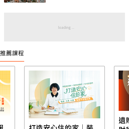
推薦課程
遺
報
打造安心住的家｜裝