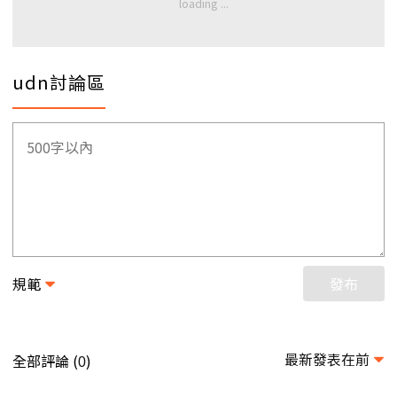
udn討論區
規範
發布
最新發表在前
全部評論 (
)
0