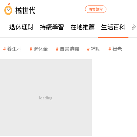
購買課程
退休理財
持續學習
在地推薦
生活百科
養生村
退休金
自書遺囑
補助
獨老