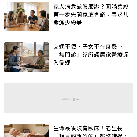
家人病危該怎麼辦？圓滿善終
第一步先開家庭會議：尋求共
識減少紛爭
交通不便、子女不在身邊…
「無門診」診所讓居家醫療深
入偏鄉
生命最後沒有臥床！老里長
「想見的想吃的」都沒錯過，