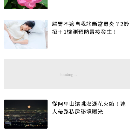
腸胃不適自我診斷當胃炎？2妙
招＋1檢測預防胃癌發生！
從阿里山遠眺澎湖花火節！達
人帶路私房秘境曝光