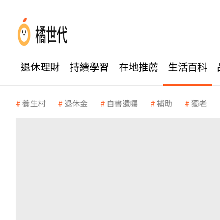
退休理財
持續學習
在地推薦
生活百科
養生村
退休金
自書遺囑
補助
獨老