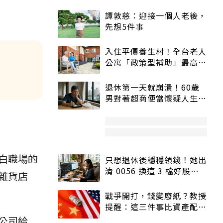
譚敦慈：迎接一個人老後，
先想5件事
入住平價養生村！全台老人
公寓「政策型補助」最高打
5折
退休第一天就崩潰！60歲
男對著超商便當懷疑人生
「一切好安靜」
白職場的
只想退休後穩穩領錢！她出
清 0056 換這 3 檔好股：
雜貨店
股價高點照樣買
戰爭開打，錢變廢紙？教授
提醒：這三件事比資產配置
更重要！
公司給