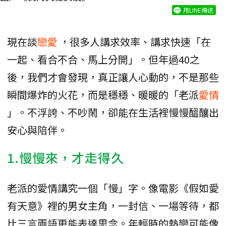
用LINE傳送
現在談
戀愛
，很多人講求效率、講求快速「在
一起、看合不合、馬上分開」。但年過40之
後，我們才會發現，真正讓人心動的，不是那些
瞬間爆炸的火花，而是穩穩、暖暖的「老派
愛情
」。不浮誇、不吵鬧，卻能在生活裡慢慢醞釀出
安心與陪伴。
1.慢慢來，才走得久
老派的愛情講究一個「慢」字。像電影《假如愛
有天意》裡的男女主角，一封信、一場等待，都
比三言兩語更能表達思念。年輕時的熱戀可能像