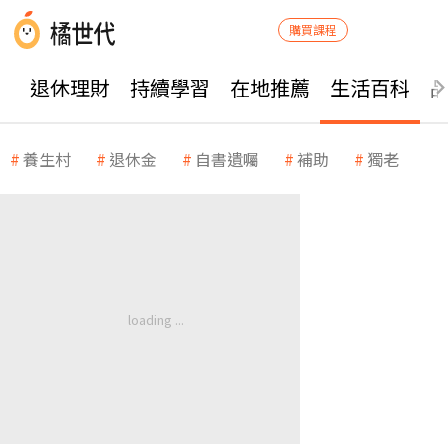
購買課程
退休理財
持續學習
在地推薦
生活百科
養生村
退休金
自書遺囑
補助
獨老