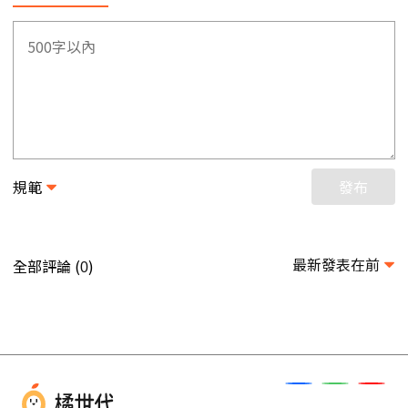
規範
發布
最新發表在前
全部評論 (
)
0