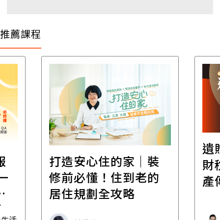
推薦課程
遺
報
打造安心住的家｜裝
財
一
修前必懂！住到老的
產
一
居住規劃全攻略
先
毒生活