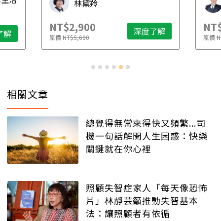
林黛羚
NT$2,900
NT$
深度了解
了解
原價
NT$5,600
原價
N
相關文章
總覺得無常來得快又頻繁...司
機一句話解開人生困惑：快樂
關鍵就在你心裡
照顧失智症家人「每天像恐怖
片」林靜芸籲推動失智基本
法：讓照顧者有依循