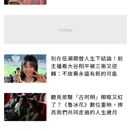
別在低潮期替人生下結論！前
主播看大谷翔平被三振又逆
轉：不放棄永遠有新的可能
聽見那聲「古阿明」眼眶又紅
了？《魯冰花》數位重映，擦
亮我們共同走過的人生歲月