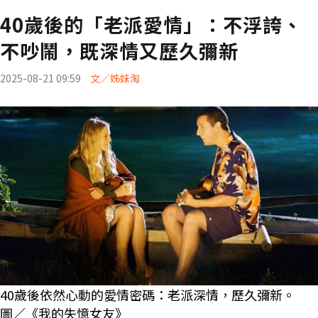
40歲後的「老派愛情」：不浮誇、
不吵鬧，既深情又歷久彌新
2025-08-21 09:59
文／姊妹淘
40歲後依然心動的愛情密碼：老派深情，歷久彌新。
圖／《我的失憶女友》​