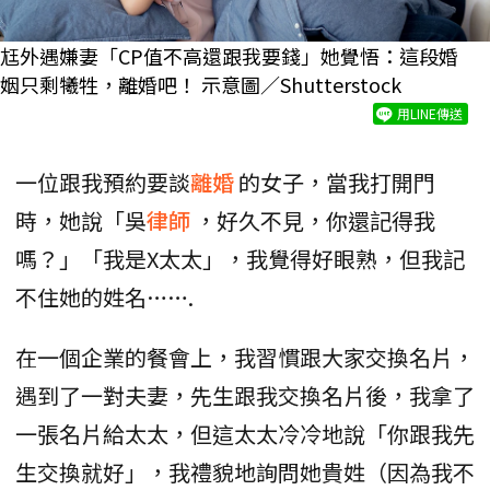
尪外遇嫌妻「CP值不高還跟我要錢」她覺悟：這段婚
姻只剩犧牲，離婚吧！ 示意圖／Shutterstock
用LINE傳送
一位跟我預約要談
離婚
的女子，當我打開門
時，她說「吳
律師
，好久不見，你還記得我
嗎？」「我是X太太」，我覺得好眼熟，但我記
不住她的姓名…….
在一個企業的餐會上，我習慣跟大家交換名片，
遇到了一對夫妻，先生跟我交換名片後，我拿了
一張名片給太太，但這太太冷冷地說「你跟我先
生交換就好」，我禮貌地詢問她貴姓（因為我不