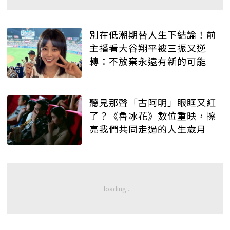
別在低潮期替人生下結論！前
主播看大谷翔平被三振又逆
轉：不放棄永遠有新的可能
聽見那聲「古阿明」眼眶又紅
了？《魯冰花》數位重映，擦
亮我們共同走過的人生歲月