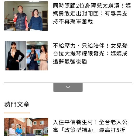
同時照顧2位身障兒太崩潰！媽
媽勇敢走出封閉圈：有專業支
持不再孤軍奮戰
不給壓力、只給陪伴！女兒登
台拉大提琴耀眼發光：媽媽成
追夢最強後盾
熱門文章
入住平價養生村！全台老人公
寓「政策型補助」最高打5折