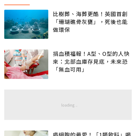
比樹葬、海葬更酷！英國首創
「珊瑚礁骨灰甕」，死後也能
做環保
捐血積福報！A型、O型的人快
來：北部血庫存見底，未來恐
「無血可用」
癌細胞的最愛！「1類飲料」喝