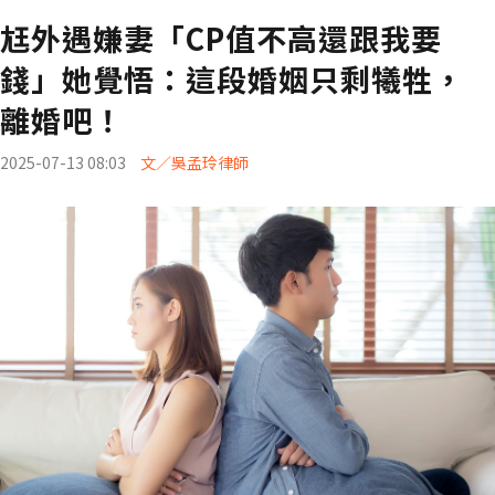
尪外遇嫌妻「CP值不高還跟我要
錢」她覺悟：這段婚姻只剩犧牲，
離婚吧！
2025-07-13 08:03
文／吳孟玲律師