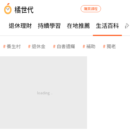
購買課程
退休理財
持續學習
在地推薦
生活百科
養生村
退休金
自書遺囑
補助
獨老