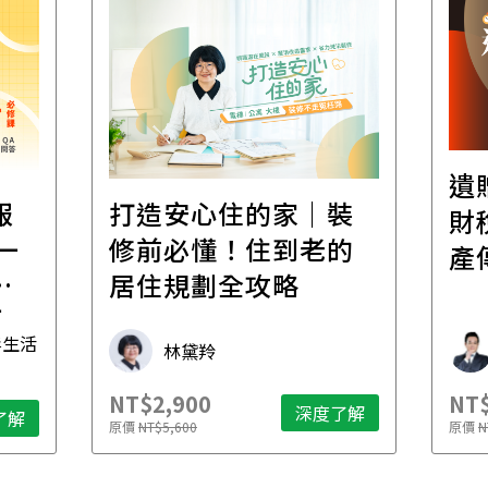
遺
報
打造安心住的家｜裝
財
一
修前必懂！住到老的
產
一
居住規劃全攻略
先
毒生活
林黛羚
NT$2,900
NT$
深度了解
了解
原價
NT$5,600
原價
N