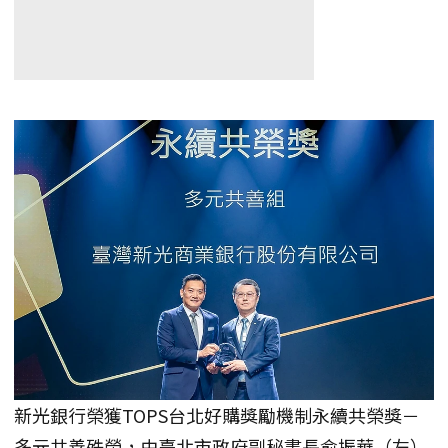
新光銀行榮獲TOPS台北好購獎勵機制永續共榮獎－
多元共善殊榮，由臺北市政府副秘書長俞振華（左）