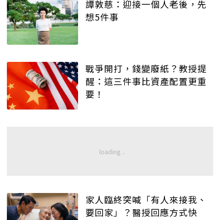
譚敦慈：迎接一個人老後，先
想5件事
戰爭開打，錢變廢紙？教授提
醒：這三件事比資產配置更重
要！
家人臨終突喊「有人來接我、
要回家」？醫授回應方式快