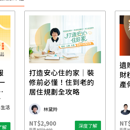
遺
報
打造安心住的家｜裝
財
一
修前必懂！住到老的
產
一
居住規劃全攻略
先
毒生活
林黛羚
NT$2,900
NT$
深度了解
了解
原價
NT$5,600
原價
N