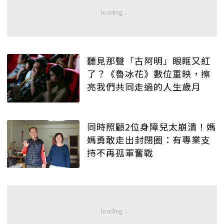
聽見那聲「古阿明」眼眶又紅
了？《魯冰花》數位重映，擦
亮我們共同走過的人生歲月
同時照顧2位身障兒太崩潰！媽
媽勇敢走出封閉圈：有專業支
持不再孤軍奮戰