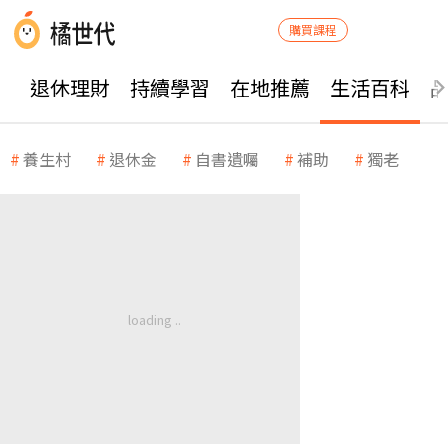
購買課程
退休理財
持續學習
在地推薦
生活百科
養生村
退休金
自書遺囑
補助
獨老