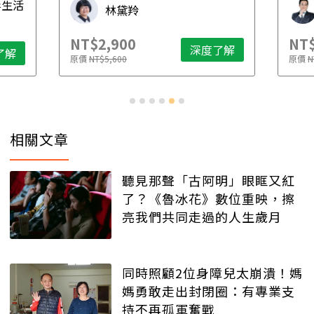
毒生活
林黛羚
NT$2,900
NT$
深度了解
了解
原價
NT$5,600
原價
N
相關文章
聽見那聲「古阿明」眼眶又紅
了？《魯冰花》數位重映，擦
亮我們共同走過的人生歲月
同時照顧2位身障兒太崩潰！媽
媽勇敢走出封閉圈：有專業支
持不再孤軍奮戰