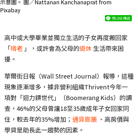
示意圖。 圖／Nattanan Kanchanaprat from
Pixabay
用LINE傳送
高中或大學畢業並獨立生活的子女再度搬回家
「
啃老
」，或許會為父母的
退休
生活帶來困
擾。
華爾街日報（Wall Street Journal）報導，這種
現象逐漸增多，據非營利組織Thrivent今年一
項對「迴力鏢世代」（Boomerang Kids）的調
查，46%的父母曾讓18至35歲成年子女回家同
住，較去年的35%增加；
通貨膨脹
、高房價與
學貸是助長此一趨勢的因素。