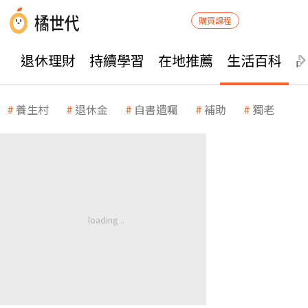
購買課程
退休理財
持續學習
在地推薦
生活百科
養生村
退休金
自書遺囑
補助
獨老