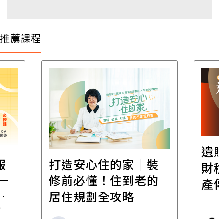
推薦課程
遺
報
打造安心住的家｜裝
財
一
修前必懂！住到老的
產
一
居住規劃全攻略
先