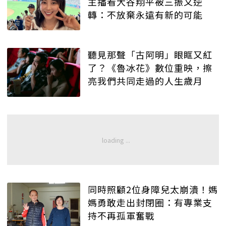
主播看大谷翔平被三振又逆
轉：不放棄永遠有新的可能
聽見那聲「古阿明」眼眶又紅
了？《魯冰花》數位重映，擦
亮我們共同走過的人生歲月
同時照顧2位身障兒太崩潰！媽
媽勇敢走出封閉圈：有專業支
持不再孤軍奮戰