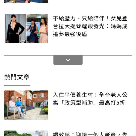
不給壓力、只給陪伴！女兒登
台拉大提琴耀眼發光：媽媽成
追夢最強後盾
熱門文章
入住平價養生村！全台老人公
寓「政策型補助」最高打5折
譚敦慈：迎接一個人老後，先