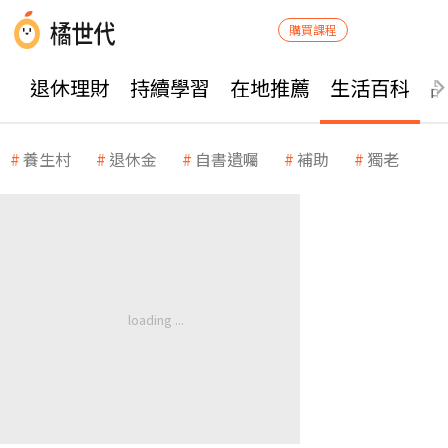
購買課程
退休理財
持續學習
在地推薦
生活百科
養生村
退休金
自書遺囑
補助
獨老