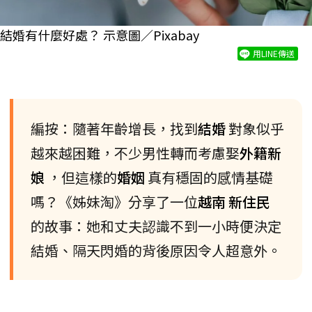
結婚有什麼好處？ 示意圖／Pixabay
用LINE傳送
編按：隨著年齡增長，找到
結婚
對象似乎
越來越困難，不少男性轉而考慮娶
外籍新
娘
，但這樣的
婚姻
真有穩固的感情基礎
嗎？《姊妹淘》分享了一位
越南
新住民
的故事：她和丈夫認識不到一小時便決定
結婚、隔天閃婚的背後原因令人超意外。