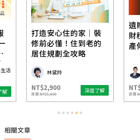
遺
報
打造安心住的家｜裝
財
一
修前必懂！住到老的
產
一
居住規劃全攻略
先
毒生活
林黛羚
NT$2,900
NT$
深度了解
了解
原價
NT$5,600
原價
N
相關文章