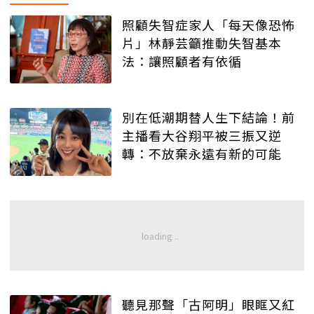
照顧失智症家人「每天像恐怖
片」林靜芸籲推動失智基本
法：讓照顧者有依循
別在低潮期替人生下結論！前
主播看大谷翔平被三振又逆
轉：不放棄永遠有新的可能
聽見那聲「古阿明」眼眶又紅