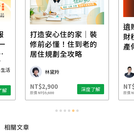
遺
報
打造安心住的家｜裝
財
一
修前必懂！住到老的
產
一
居住規劃全攻略
先
毒生活
林黛羚
NT$2,900
NT$
深度了解
了解
原價
NT$5,600
原價
N
相關文章