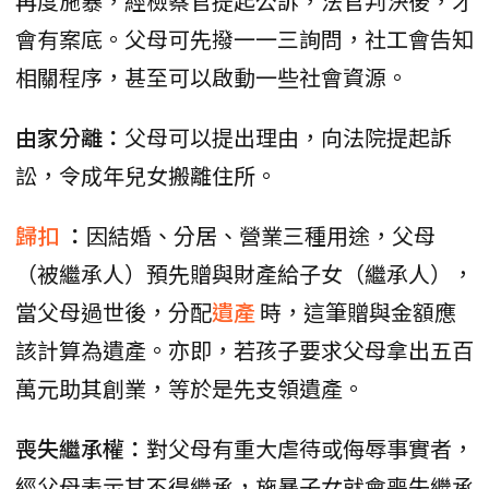
再度施暴，經檢察官提起公訴，法官判決後，才
會有案底。父母可先撥一一三詢問，社工會告知
相關程序，甚至可以啟動一些社會資源。
由家分離：
父母可以提出理由，向法院提起訴
訟，令成年兒女搬離住所。
歸扣
：
因結婚、分居、營業三種用途，父母
（被繼承人）預先贈與財產給子女（繼承人），
當父母過世後，分配
遺產
時，這筆贈與金額應
該計算為遺產。亦即，若孩子要求父母拿出五百
萬元助其創業，等於是先支領遺產。
喪失繼承權：
對父母有重大虐待或侮辱事實者，
經父母表示其不得繼承，施暴子女就會喪失繼承