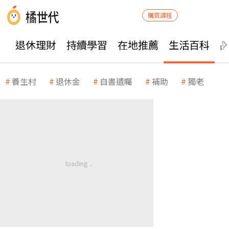
購買課程
退休理財
持續學習
在地推薦
生活百科
養生村
退休金
自書遺囑
補助
獨老