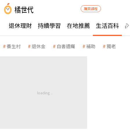
購買課程
退休理財
持續學習
在地推薦
生活百科
養生村
退休金
自書遺囑
補助
獨老