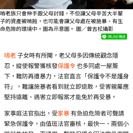
啃老族只會伸手跟父母討錢，不但讓父母辛苦大半輩
子的資產被啃蝕，也可能會讓父母處在被施暴、有生
命危險的環境中。圖為示意圖。 圖／曾吉松攝影
用LINE傳送
啃老
子女時有所聞，老父母多因傳統觀念隱
忍，縱使報警獲核發
保護令
也多同處一屋簷
下，難防再遭暴力，法官直言「保護令不是護身
符」，難讓施暴者看到就立即退散，受害親屬應
堅持遠離、遇害立即報案才能免於再受暴。
家事庭法官指出，受
家暴
有急迫危險者可聲請
緊急保護令，由值班法官審核，最快一、兩個小