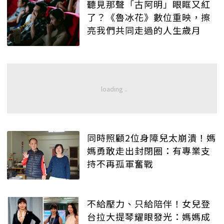
聽見那聲「古阿明」眼眶又紅
了？《魯冰花》數位重映，擦
亮我們共同走過的人生歲月
同時照顧2位身障兒太崩潰！媽
媽勇敢走出封閉圈：有專業支
持不再孤軍奮戰
不給壓力、只給陪伴！女兒登
台拉大提琴耀眼發光：媽媽成