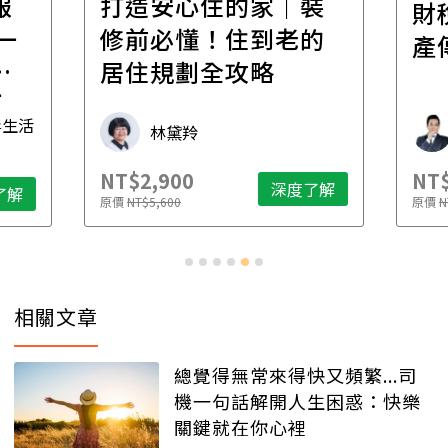
報
打造安心住的家｜裝
財
一
修前必懂！住到老的
產
一
居住規劃全攻略
先
毒生活
林黛羚
NT$2,900
NT$
深度了解
了解
原價
NT$5,600
原價
N
相關文章
總覺得無常來得快又頻繁...司
機一句話解開人生困惑：快樂
關鍵就在你心裡