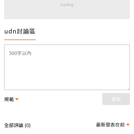
udn討論區
規範
發布
最新發表在前
全部評論 (
)
0