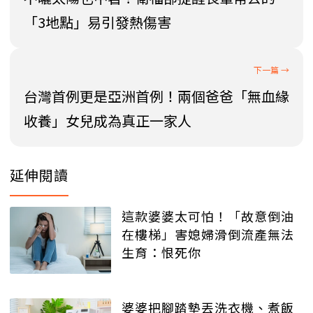
「3地點」易引發熱傷害
台灣首例更是亞洲首例！兩個爸爸「無血緣
收養」女兒成為真正一家人
延伸閱讀
這款婆婆太可怕！「故意倒油
在樓梯」害媳婦滑倒流產無法
生育：恨死你
婆婆把腳踏墊丟洗衣機、煮飯