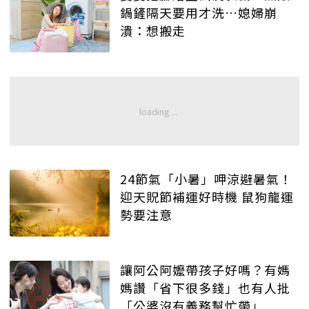
鍋鏟隔天要用才洗…媳婦崩
潰：想搬走
24節氣「小暑」呷涼避暑氣！
迎天貺節補運好時機 鼠狗龍運
勢要注意
讓阿公阿嬤帶孩子好嗎？有媽
媽讚「省下很多錢」也有人批
「公婆沒有義務幫忙帶」