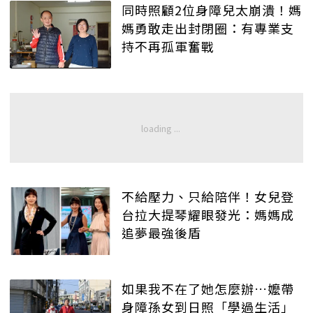
同時照顧2位身障兒太崩潰！媽
媽勇敢走出封閉圈：有專業支
持不再孤軍奮戰
不給壓力、只給陪伴！女兒登
台拉大提琴耀眼發光：媽媽成
追夢最強後盾
如果我不在了她怎麼辦…嬤帶
身障孫女到日照「學過生活」