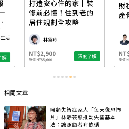
報
打造安心住的家｜裝
財
一
修前必懂！住到老的
產
一
居住規劃全攻略
先
毒生活
林黛羚
NT$2,900
NT$
深度了解
了解
原價
NT$5,600
原價
N
相關文章
照顧失智症家人「每天像恐怖
片」林靜芸籲推動失智基本
法：讓照顧者有依循