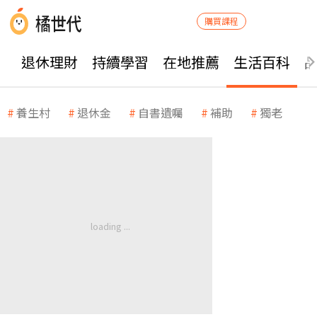
購買課程
退休理財
持續學習
在地推薦
生活百科
養生村
退休金
自書遺囑
補助
獨老