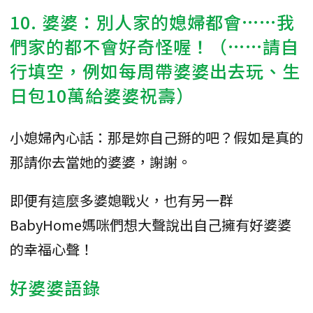
10. 婆婆：別人家的媳婦都會……我
們家的都不會好奇怪喔！（……請自
行填空，例如每周帶婆婆出去玩、生
日包10萬給婆婆祝壽）
小媳婦內心話：那是妳自己掰的吧？假如是真的
那請你去當她的婆婆，謝謝。
即便有這麼多婆媳戰火，也有另一群
BabyHome媽咪們想大聲說出自己擁有好婆婆
的幸福心聲！
好婆婆語錄