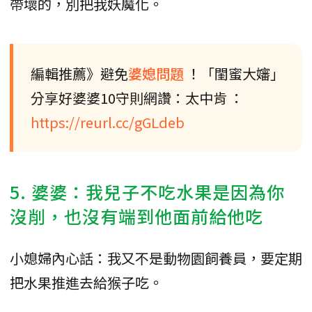
帶壞的，別把我妖魔化。
編輯推薦》避免
婆媳問題
！「閨蜜大嬸」
分享好婆婆10守則網讚：太中肯 ：
https://reurl.cc/gGLdeb
5. 婆婆：我兒子不吃水果是因為你
沒削，也沒有端到他面前給他吃
小媳婦內心話：我又不是動物園飼養員，要定期
把水果推進去給猴子吃。