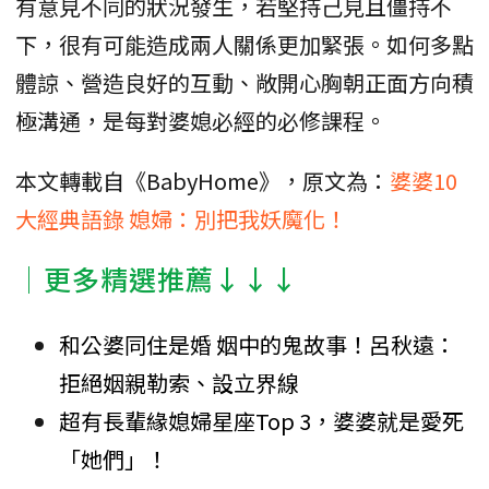
有意見不同的狀況發生，若堅持己見且僵持不
下，很有可能造成兩人關係更加緊張。如何多點
體諒、營造良好的互動、敞開心胸朝正面方向積
極溝通，是每對婆媳必經的必修課程。
本文轉載自《BabyHome》，原文為：
婆婆10
大經典語錄 媳婦：別把我妖魔化！
│更多精選推薦↓↓↓
和公婆同住是婚 姻中的鬼故事！呂秋遠：
拒絕姻親勒索、設立界線
超有長輩緣媳婦星座Top 3，婆婆就是愛死
「她們」！