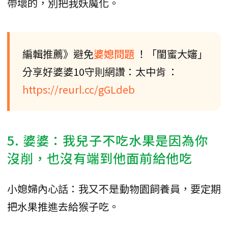
帶壞的，別把我妖魔化。
編輯推薦》避免
婆媳問題
！「閨蜜大嬸」
分享好婆婆10守則網讚：太中肯 ：
https://reurl.cc/gGLdeb
5. 婆婆：我兒子不吃水果是因為你
沒削，也沒有端到他面前給他吃
小媳婦內心話：我又不是動物園飼養員，要定期
把水果推進去給猴子吃。