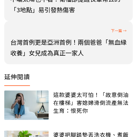
「3地點」易引發熱傷害
台灣首例更是亞洲首例！兩個爸爸「無血緣
收養」女兒成為真正一家人
延伸閱讀
這款婆婆太可怕！「故意倒油
在樓梯」害媳婦滑倒流產無法
生育：恨死你
婆婆把腳踏墊丟洗衣機、煮飯