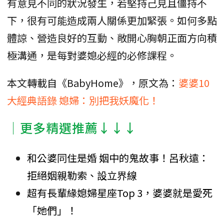
有意見不同的狀況發生，若堅持己見且僵持不
下，很有可能造成兩人關係更加緊張。如何多點
體諒、營造良好的互動、敞開心胸朝正面方向積
極溝通，是每對婆媳必經的必修課程。
本文轉載自《BabyHome》，原文為：
婆婆10
大經典語錄 媳婦：別把我妖魔化！
│更多精選推薦↓↓↓
和公婆同住是婚 姻中的鬼故事！呂秋遠：
拒絕姻親勒索、設立界線
超有長輩緣媳婦星座Top 3，婆婆就是愛死
「她們」！