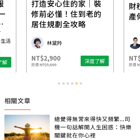
報
打造安心住的家｜裝
財
一
修前必懂！住到老的
產
一
居住規劃全攻略
先
毒生活
林黛羚
NT$2,900
NT$
深度了解
了解
原價
NT$5,600
原價
N
相關文章
總覺得無常來得快又頻繁...司
機一句話解開人生困惑：快樂
關鍵就在你心裡