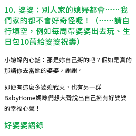
10. 婆婆：別人家的媳婦都會……我
們家的都不會好奇怪喔！（……請自
行填空，例如每周帶婆婆出去玩、生
日包10萬給婆婆祝壽）
小媳婦內心話：那是妳自己掰的吧？假如是真的
那請你去當她的婆婆，謝謝。
即便有這麼多婆媳戰火，也有另一群
BabyHome媽咪們想大聲說出自己擁有好婆婆
的幸福心聲！
好婆婆語錄