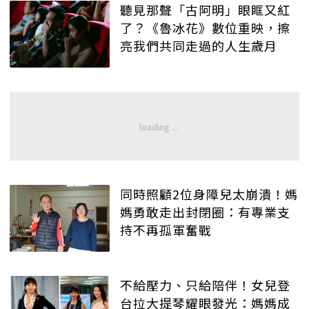
聽見那聲「古阿明」眼眶又紅
了？《魯冰花》數位重映，擦
亮我們共同走過的人生歲月
同時照顧2位身障兒太崩潰！媽
媽勇敢走出封閉圈：有專業支
持不再孤軍奮戰
不給壓力、只給陪伴！女兒登
台拉大提琴耀眼發光：媽媽成