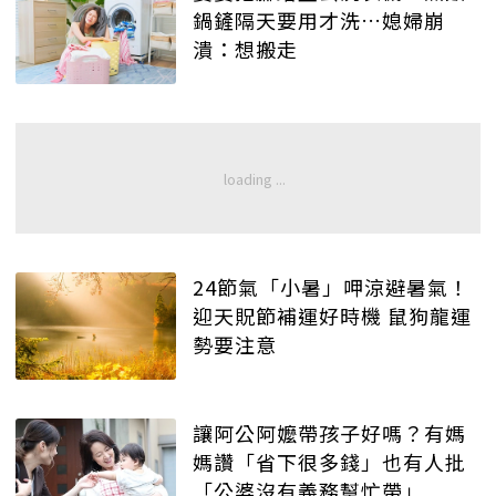
鍋鏟隔天要用才洗…媳婦崩
潰：想搬走
24節氣「小暑」呷涼避暑氣！
迎天貺節補運好時機 鼠狗龍運
勢要注意
讓阿公阿嬤帶孩子好嗎？有媽
媽讚「省下很多錢」也有人批
「公婆沒有義務幫忙帶」