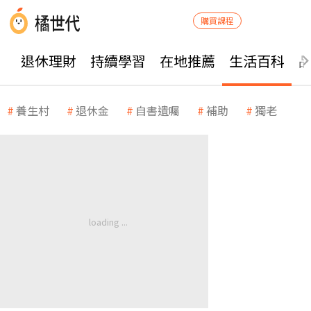
購買課程
退休理財
持續學習
在地推薦
生活百科
養生村
退休金
自書遺囑
補助
獨老