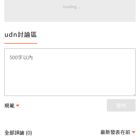
udn討論區
規範
發布
最新發表在前
全部評論 (
)
0