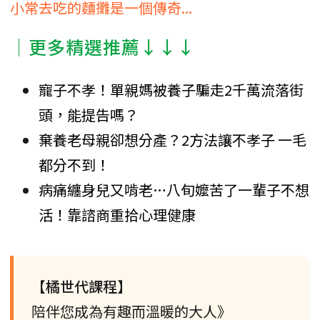
小常去吃的麵攤是一個傳奇...
│更多精選推薦↓↓↓
寵子不孝！單親媽被養子騙走2千萬流落街
頭，能提告嗎？
棄養老母親卻想分產？2方法讓不孝子 一毛
都分不到！
病痛纏身兒又啃老…八旬嬤苦了一輩子不想
活！靠諮商重拾心理健康
【橘世代課程】
陪伴您成為有趣而溫暖的大人》