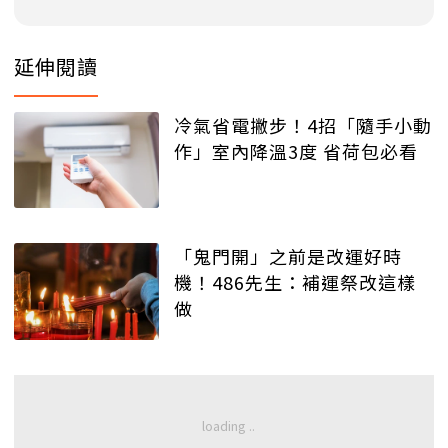
延伸閱讀
冷氣省電撇步！4招「隨手小動
作」室內降溫3度 省荷包必看
「鬼門開」之前是改運好時
機！486先生：補運祭改這樣
做