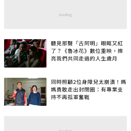
聽見那聲「古阿明」眼眶又紅
了？《魯冰花》數位重映，擦
亮我們共同走過的人生歲月
同時照顧2位身障兒太崩潰！媽
媽勇敢走出封閉圈：有專業支
持不再孤軍奮戰