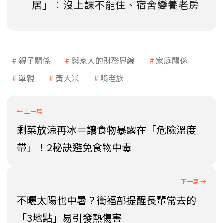
居」：沒上課不能住、宿舍變養老房
親子關係
與家人的財務界線
家庭關係
單親
黃大米
啃老族
剩菜放涼再冰＝讓食物暴露在「危險溫度
帶」！2秘訣避免食物中毒
不曬太陽也中暑？衛福部提醒長輩常去的
「3地點」易引發熱傷害