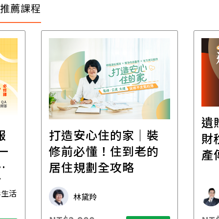
推薦課程
遺
報
打造安心住的家｜裝
財
一
修前必懂！住到老的
產
一
居住規劃全攻略
先
毒生活
林黛羚