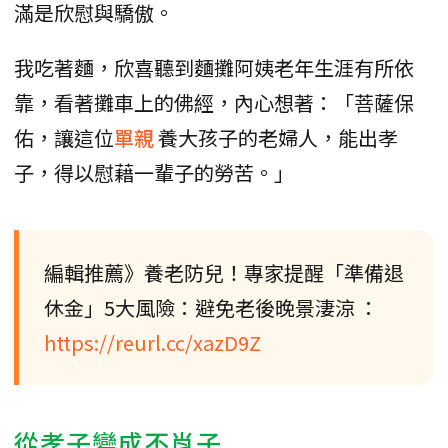
滿是欣慰與驕傲。
我吃著麵，欣喜聽到麵攤阿姨老年生涯有所依
靠，看著攤車上的佛經，內心想著：「菩薩保
佑，讓這位
單親
養大孩子的老婦人，能出孝
子，得以慰藉一輩子的勞苦。」
編輯推薦》養老防兒！專家提醒「準備退
休金」5大風險：避免老後晚景淒涼 ：
https://reurl.cc/xazD9Z
從孝子變成不肖子