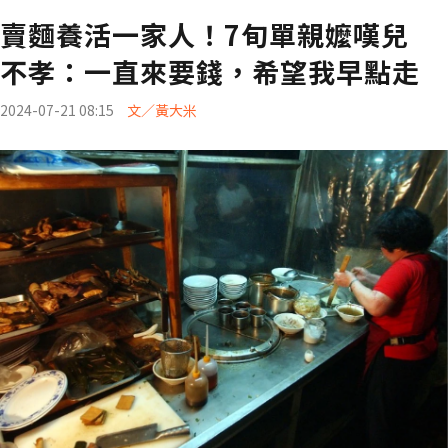
賣麵養活一家人！7旬單親嬤嘆兒
不孝：一直來要錢，希望我早點走
2024-07-21 08:15
文／黃大米