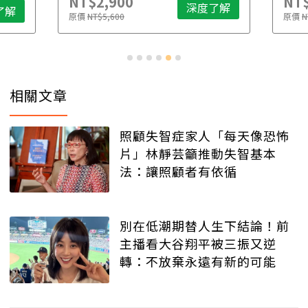
NT$2,900
NT$
深度了解
了解
原價
NT$5,600
原價
N
相關文章
照顧失智症家人「每天像恐怖
片」林靜芸籲推動失智基本
法：讓照顧者有依循
別在低潮期替人生下結論！前
主播看大谷翔平被三振又逆
轉：不放棄永遠有新的可能