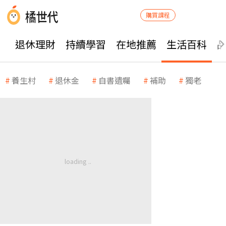
購買課程
退休理財
持續學習
在地推薦
生活百科
養生村
退休金
自書遺囑
補助
獨老