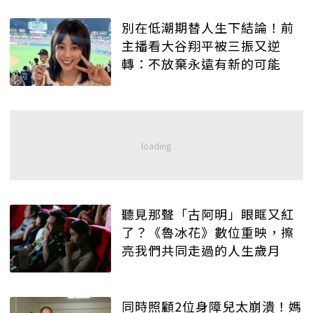
別在低潮期替人生下結論！前
主播看大谷翔平被三振又逆
轉：不放棄永遠有新的可能
聽見那聲「古阿明」眼眶又紅
了？《魯冰花》數位重映，擦
亮我們共同走過的人生歲月
同時照顧2位身障兒太崩潰！媽