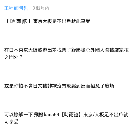
工程師阿哲
3 個月內
【 時 雨 館 】東京大板足不出戶就能享受
在日本東京大阪旅遊出差找樂子舒壓擔心外國人會被店家拒
之門外？
或是你怕不會日文被詐欺沒有放鬆到反而招惹了麻煩
可以瞭解一下 飛機kana69【時雨館】東京/大板足不出戶就
可享受