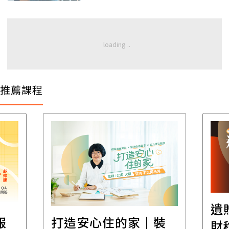
推薦課程
遺
報
打造安心住的家｜裝
財