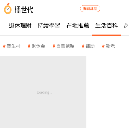
購買課程
退休理財
持續學習
在地推薦
生活百科
養生村
退休金
自書遺囑
補助
獨老