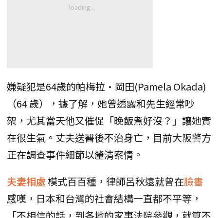
嫌疑犯是64歲的帕梅拉·岡田(Pamela Okada)
（64 歲），據了解，她曾透露和先生經常吵
架，尤其當天他又催促「晚飯煮好沒？」讓她實
在很生氣。丈夫送醫後不治身亡，目前大阪警方
正在調查事件細節以釐清案情。
夫妻相處
模式百百種，律師呂秋遠就曾在
臉書
感嘆，日本和台灣的社會結構一直都不平等，
「不相信的話，到各地的家事法院參觀，就算不