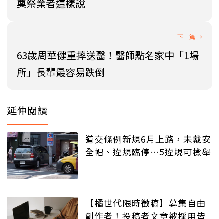
奠祭業者這樣說
63歲周華健重摔送醫！醫師點名家中「1場
所」長輩最容易跌倒
延伸閱讀
道交條例新規6月上路，未戴安
全帽、違規臨停…5違規可檢舉
【橘世代限時徵稿】募集自由
創作者！投稿者文章被採用皆