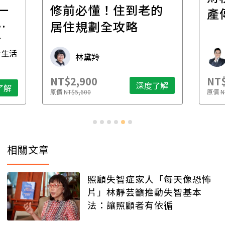
一
修前必懂！住到老的
產
一
居住規劃全攻略
先
毒生活
林黛羚
NT$2,900
NT$
深度了解
了解
原價
NT$5,600
原價
N
相關文章
照顧失智症家人「每天像恐怖
片」林靜芸籲推動失智基本
法：讓照顧者有依循