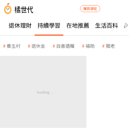
購買課程
退休理財
持續學習
在地推薦
生活百科
養生村
退休金
自書遺囑
補助
獨老