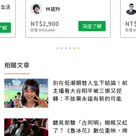
先
毒生活
林黛羚
NT$2,900
NT$
深度了解
了解
原價
NT$5,600
原價
N
相關文章
別在低潮期替人生下結論！前
主播看大谷翔平被三振又逆
轉：不放棄永遠有新的可能
聽見那聲「古阿明」眼眶又紅
了？《魯冰花》數位重映，擦