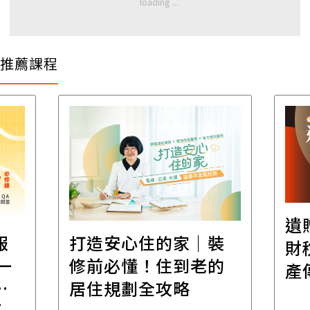
推薦課程
遺
報
打造安心住的家｜裝
財
一
修前必懂！住到老的
產
一
居住規劃全攻略