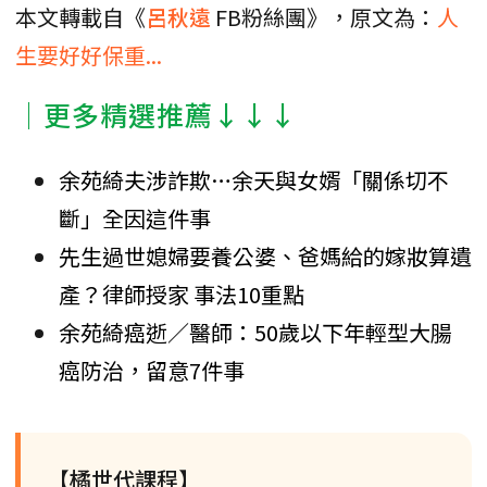
本文轉載自《
呂秋遠
FB粉絲團》，原文為：
人
生要好好保重...
│更多精選推薦↓↓↓
余苑綺夫涉詐欺…余天與女婿「關係切不
斷」全因這件事
先生過世媳婦要養公婆、爸媽給的嫁妝算遺
產？律師授家 事法10重點
余苑綺癌逝／醫師：50歲以下年輕型大腸
癌防治，留意7件事
【橘世代課程】