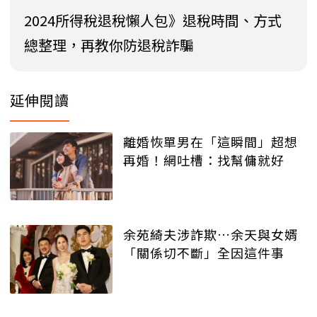
2024所得稅退稅懶人包》退稅時間、方式
總整理，再教你防退稅詐騙
延伸閱讀
離婚恢單男在「這瞬間」超想
再婚！網吐槽：找幫傭就好
余苑綺夫涉詐欺…余天與女婿
「關係切不斷」全因這件事