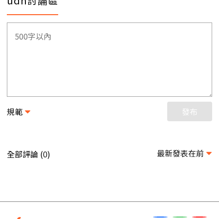
udn討論區
規範
發布
最新發表在前
全部評論 (
)
0