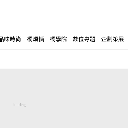
品味時尚
橘煩惱
橘學院
數位專題
企劃策展