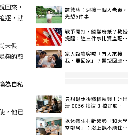
說回來，
譚敦慈：迎接一個人老後，
先想5件事
追逐，就
戰爭開打，錢變廢紙？教授
提醒：這三件事比資產配置
尚未俱
更重要！
家人臨終突喊「有人來接
足夠的慈
我、要回家」？醫授回應方
式快學：避免抱憾終生
淪為自私
只想退休後穩穩領錢！她出
清 0056 換這 3 檔好股：
使，他已
股價高點照樣買
退休養生村新趨勢「和大學
當鄰居」：沒上課不能住、
宿舍變養老房