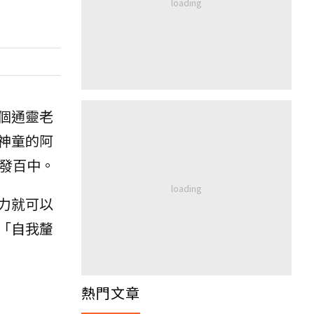
個通靈老
神童的阿
百發百中。
力就可以
「自我釐
熱門文章