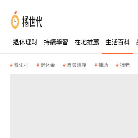
退休理財
持續學習
在地推薦
生活百科
養生村
退休金
自書遺囑
補助
獨老