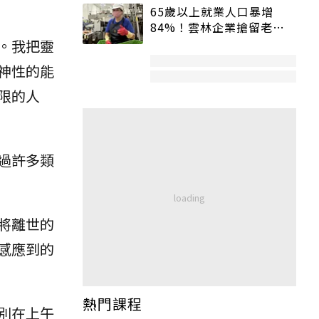
65歲以上就業人口暴增
84%！雲林企業搶留老員
工：穩定性高、經驗豐富
。我把靈
神性的能
限的人
過許多類
將離世的
感應到的
熱門課程
別在上午