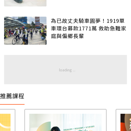
為已故丈夫騎車圓夢！1919單
車環台募款1771萬 救助急難家
庭與偏鄉長輩
推薦課程