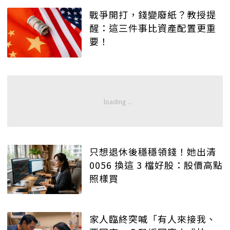
戰爭開打，錢變廢紙？教授提
醒：這三件事比資產配置更重
要！
只想退休後穩穩領錢！她出清
0056 換這 3 檔好股：股價高點
照樣買
家人臨終突喊「有人來接我、