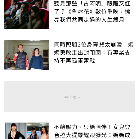
聽見那聲「古阿明」眼眶又紅
了？《魯冰花》數位重映，擦
亮我們共同走過的人生歲月
同時照顧2位身障兒太崩潰！媽
媽勇敢走出封閉圈：有專業支
持不再孤軍奮戰
不給壓力、只給陪伴！女兒登
台拉大提琴耀眼發光：媽媽成