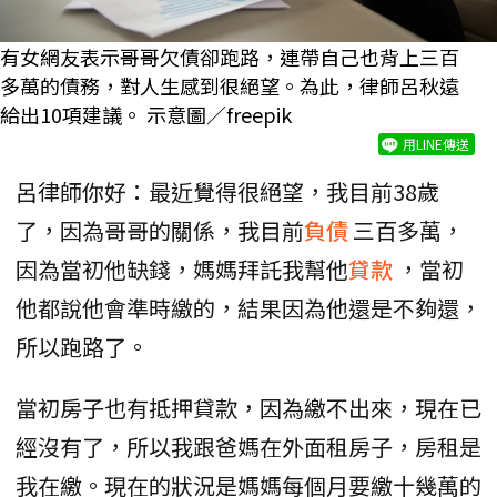
有女網友表示哥哥欠債卻跑路，連帶自己也背上三百
多萬的債務，對人生感到很絕望。為此，律師呂秋遠
給出10項建議。 示意圖／freepik
用LINE傳送
呂律師你好：最近覺得很絕望，我目前38歲
了，因為哥哥的關係，我目前
負債
三百多萬，
因為當初他缺錢，媽媽拜託我幫他
貸款
，當初
他都說他會準時繳的，結果因為他還是不夠還，
所以跑路了。
當初房子也有抵押貸款，因為繳不出來，現在已
經沒有了，所以我跟爸媽在外面租房子，房租是
我在繳。現在的狀況是媽媽每個月要繳十幾萬的