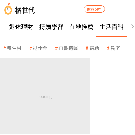
購買課程
退休理財
持續學習
在地推薦
生活百科
養生村
退休金
自書遺囑
補助
獨老