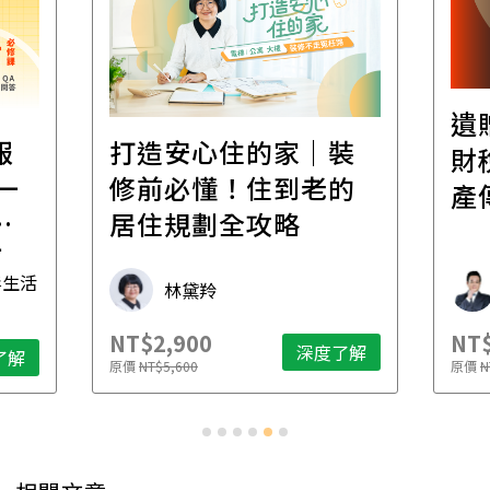
遺
報
打造安心住的家｜裝
財
一
修前必懂！住到老的
產
一
居住規劃全攻略
先
毒生活
林黛羚
NT$2,900
NT$
深度了解
了解
原價
NT$5,600
原價
N