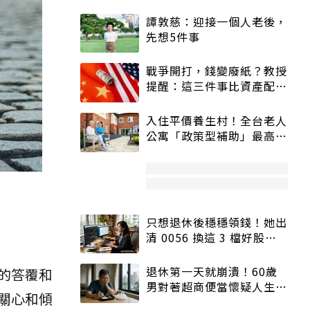
譚敦慈：迎接一個人老後，
先想5件事
戰爭開打，錢變廢紙？教授
提醒：這三件事比資產配置
更重要！
入住平價養生村！全台老人
公寓「政策型補助」最高打
5折
只想退休後穩穩領錢！她出
清 0056 換這 3 檔好股：
股價高點照樣買
退休第一天就崩潰！60歲
的答覆和
男對著超商便當懷疑人生
關心和傾
「一切好安靜」