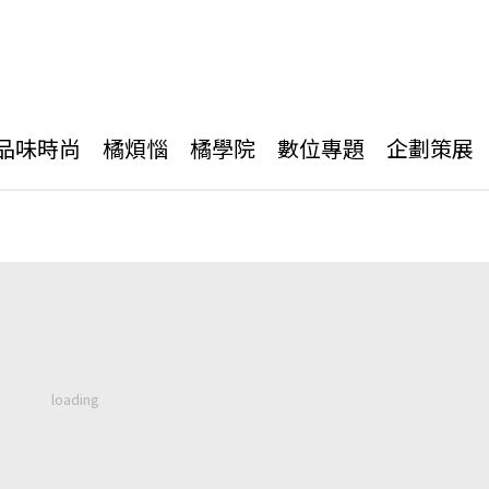
品味時尚
橘煩惱
橘學院
數位專題
企劃策展