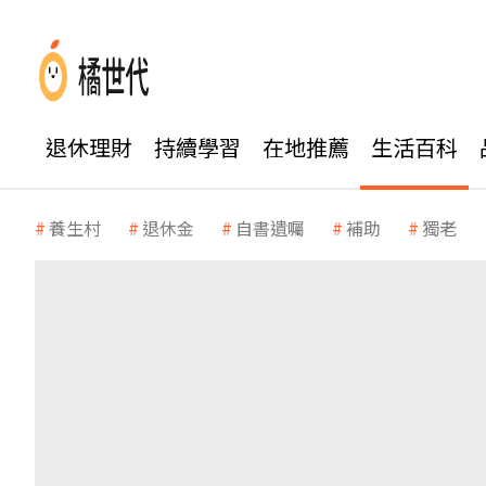
退休理財
持續學習
在地推薦
生活百科
養生村
退休金
自書遺囑
補助
獨老