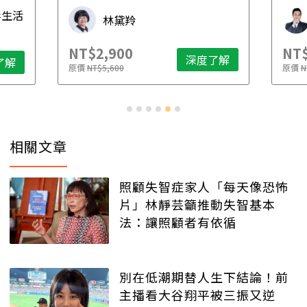
先
毒生活
林黛羚
NT$2,900
NT$
深度了解
了解
原價
NT$5,600
原價
N
相關文章
照顧失智症家人「每天像恐怖
片」林靜芸籲推動失智基本
法：讓照顧者有依循
別在低潮期替人生下結論！前
主播看大谷翔平被三振又逆