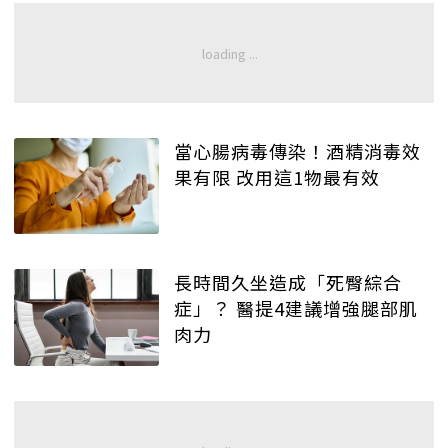
當心腸病毒傳染！酒精消毒效
果有限 改用這1物最有效
長時間久坐造成「死臀綜合
症」？ 醫提4建議增強腿部肌
肉力