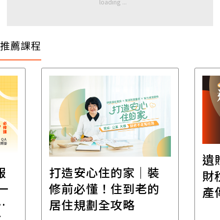
推薦課程
遺
報
打造安心住的家｜裝
財
一
修前必懂！住到老的
產
一
居住規劃全攻略