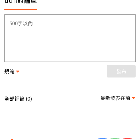
udn討論區
規範
發布
最新發表在前
全部評論 (
)
0