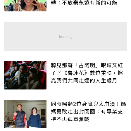
轉：不放棄永遠有新的可能
聽見那聲「古阿明」眼眶又紅
了？《魯冰花》數位重映，擦
亮我們共同走過的人生歲月
同時照顧2位身障兒太崩潰！媽
媽勇敢走出封閉圈：有專業支
持不再孤軍奮戰