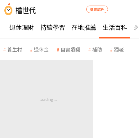
購買課程
退休理財
持續學習
在地推薦
生活百科
養生村
退休金
自書遺囑
補助
獨老