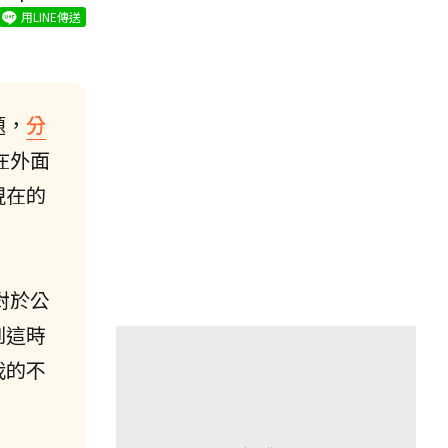
用LINE傳送
題，
分
在外面
現在的
對於公
到這時
我的不