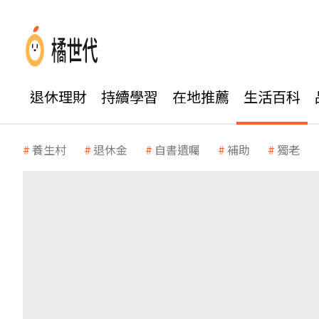
退休理財
持續學習
在地推薦
生活百科
養生村
退休金
自書遺囑
補助
獨老