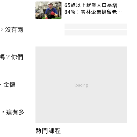
65歲以上就業人口暴增
84%！雲林企業搶留老員
工：穩定性高、經驗豐富
，沒有兩
嗎？你們
、金憓
所，這有多
熱門課程