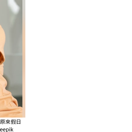
原來假日
pik