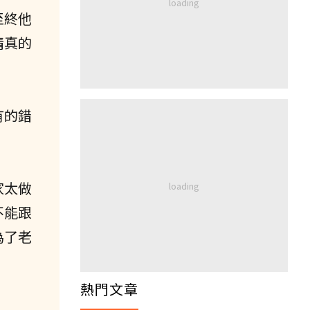
至終他
情真的
有的錯
家太做
不能跟
為了老
熱門文章