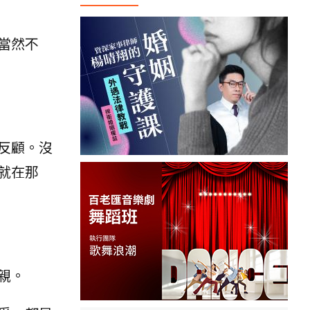
當然不
反顧。沒
就在那
親。