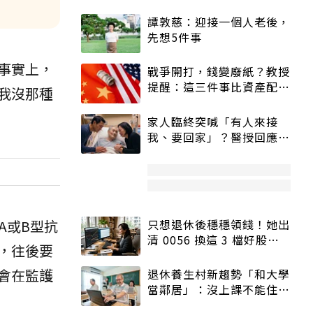
譚敦慈：迎接一個人老後，
先想5件事
事實上，
戰爭開打，錢變廢紙？教授
提醒：這三件事比資產配置
我沒那種
更重要！
家人臨終突喊「有人來接
我、要回家」？醫授回應方
式快學：避免抱憾終生
A或B型抗
只想退休後穩穩領錢！她出
清 0056 換這 3 檔好股：
，往後要
股價高點照樣買
會在監護
退休養生村新趨勢「和大學
當鄰居」：沒上課不能住、
宿舍變養老房