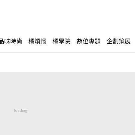
品味時尚
橘煩惱
橘學院
數位專題
企劃策展