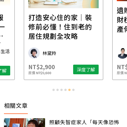
遺
報
打造安心住的家｜裝
財
一
修前必懂！住到老的
產
一
居住規劃全攻略
先
毒生活
林黛羚
NT$2,900
NT$
深度了解
了解
原價
NT$5,600
原價
N
相關文章
照顧失智症家人「每天像恐怖