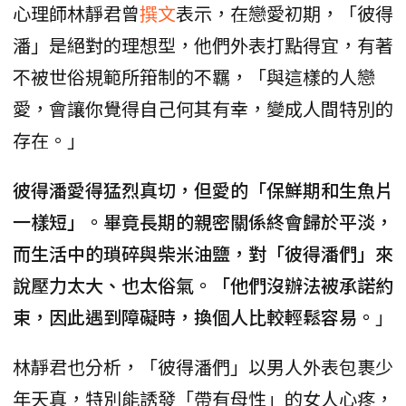
心理師林靜君曾
撰文
表示，在戀愛初期，「彼得
潘」是絕對的理想型，他們外表打點得宜，有著
不被世俗規範所箝制的不羈，「與這樣的人戀
愛，會讓你覺得自己何其有幸，變成人間特別的
存在。」
彼得潘愛得猛烈真切，但愛的「保鮮期和生魚片
一樣短」。畢竟長期的親密關係終會歸於平淡，
而生活中的瑣碎與柴米油鹽，對「彼得潘們」來
說壓力太大、也太俗氣。「他們沒辦法被承諾約
束，因此遇到障礙時，換個人比較輕鬆容易。
」
林靜君也分析，「彼得潘們」以男人外表包裹少
年天真，特別能誘發「帶有母性」的女人心疼，