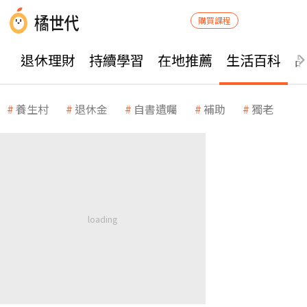
購買課程
退休理財
持續學習
在地推薦
生活百科
養生村
退休金
自書遺囑
補助
獨老