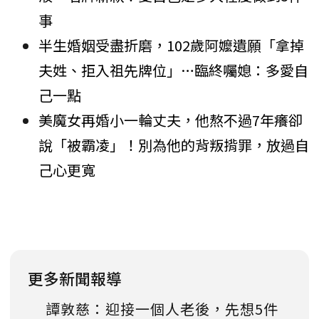
事
半生婚姻受盡折磨，102歲阿嬤遺願「拿掉
夫姓、拒入祖先牌位」…臨終囑媳：多愛自
己一點
美魔女再婚小一輪丈夫，他熬不過7年癢卻
說「被霸凌」！別為他的背叛揹罪，放過自
己心更寬
更多新聞報導
譚敦慈：迎接一個人老後，先想5件