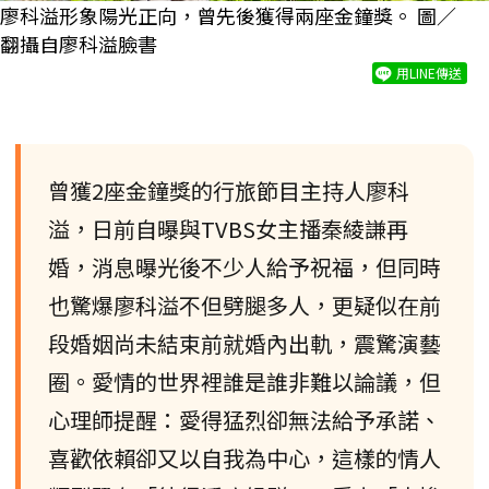
廖科溢形象陽光正向，曾先後獲得兩座金鐘獎。 圖／
翻攝自廖科溢臉書
用LINE傳送
曾獲2座金鐘獎的行旅節目主持人廖科
溢，日前自曝與TVBS女主播秦綾謙再
婚，消息曝光後不少人給予祝福，但同時
也驚爆廖科溢不但劈腿多人，更疑似在前
段婚姻尚未結束前就婚內出軌，震驚演藝
圈。愛情的世界裡誰是誰非難以論議，但
心理師提醒：愛得猛烈卻無法給予承諾、
喜歡依賴卻又以自我為中心，這樣的情人