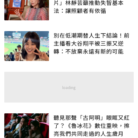
片」林靜芸籲推動失智基本
法：讓照顧者有依循
別在低潮期替人生下結論！前
主播看大谷翔平被三振又逆
轉：不放棄永遠有新的可能
聽見那聲「古阿明」眼眶又紅
了？《魯冰花》數位重映，擦
亮我們共同走過的人生歲月