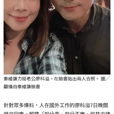
秦綾謙力挺老公廖科溢，在臉書貼出兩人合照。 圖／
翻攝自秦綾謙臉書
針對眾多爆料，人在國外工作的廖科溢7日晚間
發文回應，解釋「部分真、部分不實，但其中確