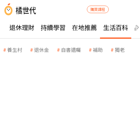
購買課程
退休理財
持續學習
在地推薦
生活百科
養生村
退休金
自書遺囑
補助
獨老