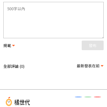
規範
發布
最新發表在前
全部評論 (
)
0