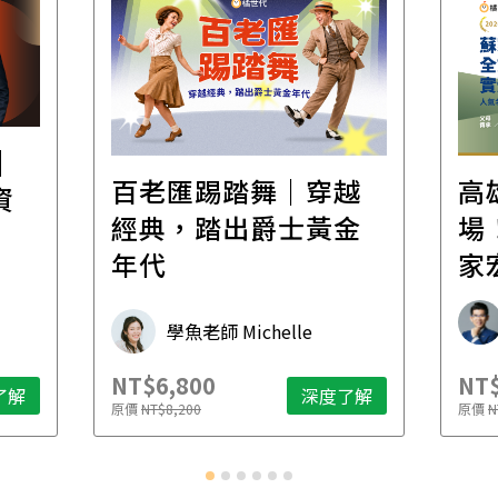
│
百老匯踢踏舞｜穿越
高
資
經典，踏出爵士黃金
場！
年代
家
承
學魚老師 Michelle
NT$6,800
NT$
了解
深度了解
原價
NT$8,200
原價
N