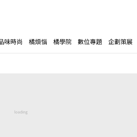
品味時尚
橘煩惱
橘學院
數位專題
企劃策展