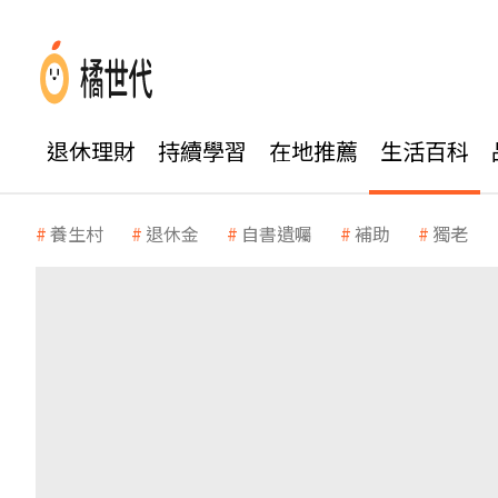
退休理財
持續學習
在地推薦
生活百科
養生村
退休金
自書遺囑
補助
獨老