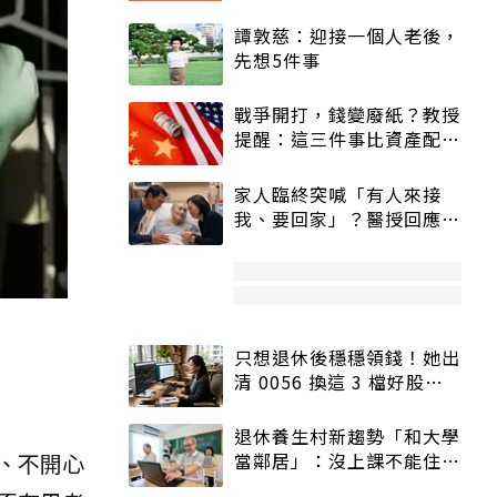
譚敦慈：迎接一個人老後，
先想5件事
戰爭開打，錢變廢紙？教授
提醒：這三件事比資產配置
更重要！
家人臨終突喊「有人來接
我、要回家」？醫授回應方
式快學：避免抱憾終生
只想退休後穩穩領錢！她出
清 0056 換這 3 檔好股：
股價高點照樣買
退休養生村新趨勢「和大學
當鄰居」：沒上課不能住、
、不開心
宿舍變養老房