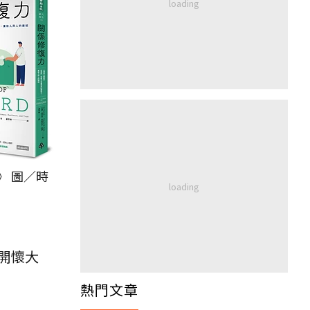
》 圖／時
開懷大
熱門文章