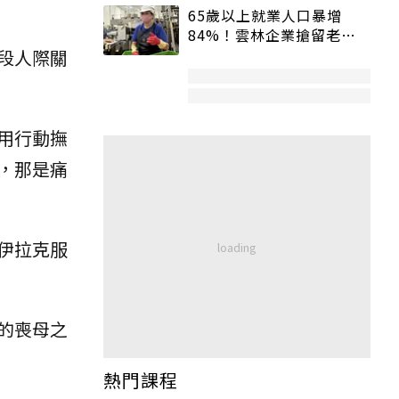
65歲以上就業人口暴增
84%！雲林企業搶留老員
工：穩定性高、經驗豐富
段人際關
用行動撫
，那是痛
伊拉克服
的喪母之
熱門課程