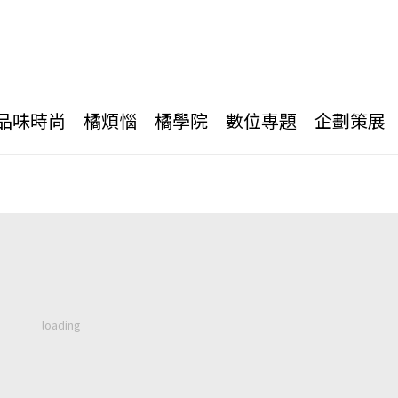
品味時尚
橘煩惱
橘學院
數位專題
企劃策展