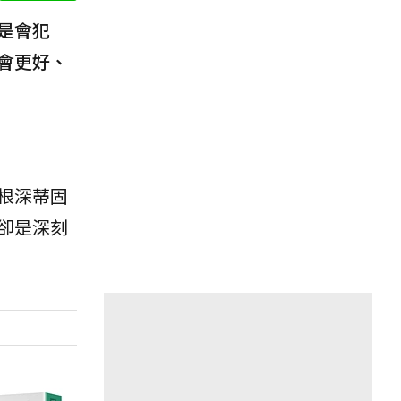
是會犯
會更好、
根深蒂固
卻是深刻