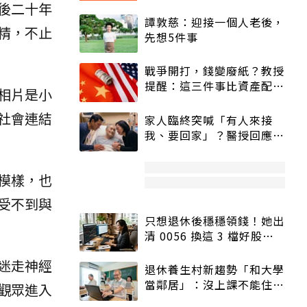
後二十年
譚敦慈：迎接一個人老後，
精，不止
先想5件事
戰爭開打，錢變廢紙？教授
提醒：這三件事比資產配置
相片是小
更重要！
社會連結
家人臨終突喊「有人來接
我、要回家」？醫授回應方
式快學：避免抱憾終生
模樣，也
受不到與
只想退休後穩穩領錢！她出
清 0056 換這 3 檔好股：
股價高點照樣買
迷走神經
退休養生村新趨勢「和大學
當鄰居」：沒上課不能住、
觀眾進入
宿舍變養老房