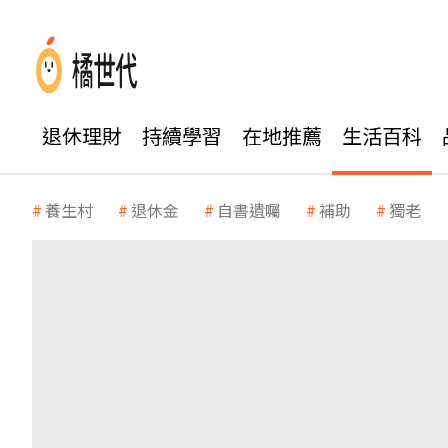
退休理財
持續學習
在地推薦
生活百科
養生村
退休金
自書遺囑
補助
獨老