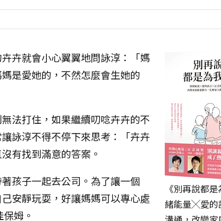
的卉卉就會小心翼翼地問詠淳：「媽
媽媽是愛她的，不然怎麼會生她的
刻無法打住，如果繼續叨唸卉卉的不
常讓詠淳不得不停下來思考：「卉卉
直沒有找到滿意的答案。
帶著孩子一起去公司。為了讓一個
《別再說都是
自己安靜玩耍，好讓媽媽可以專心處
緒能量╳愛的
佳保姆。
溝通，改變家