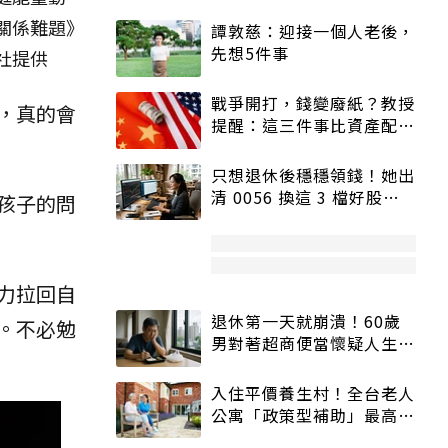
關係難題》
譚敦慈：迎接一個人老後，
先想5件事
社提供
戰爭開打，錢變廢紙？教授
，真的會
提醒：這三件事比資產配置
更重要！
只想退休後穩穩領錢！她出
清 0056 換這 3 檔好股：
孩子的問
股價高點照樣買
力拉回自
退休第一天就崩潰！60歲
。不必勉
男對著超商便當懷疑人生
「一切好安靜」
入住平價養生村！全台老人
公寓「政策型補助」最高打
5折