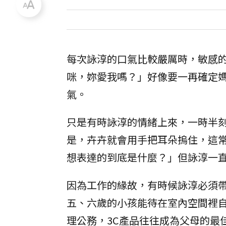
每次詠淳的口氣比較嚴厲時，敏感
咪，妳愛我嗎？」好像要一再確定
氣。
只是有時詠淳的情緒上來，一時半
是，卉卉就會用手把耳朵摀住，這
想表達的到底是什麼？」但詠淳一
因為工作的緣故，有時候詠淳必須
五、六歲的小孩能待在室內空間裡
理公務，3C產品往往成為父母的最