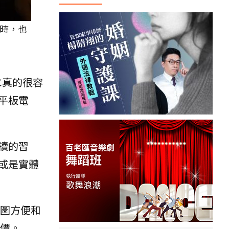
時，也
C真的很容
平板電
讀的習
或是實體
貪圖方便和
代價。