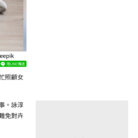
pik
用LINE傳送
忙照顧女
事。詠淳
難免對卉