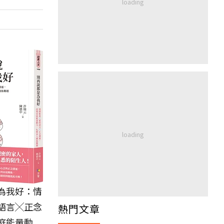
為我好：情
語言╳正念
熱門文章
庭能量動