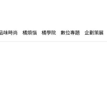
品味時尚
橘煩惱
橘學院
數位專題
企劃策展