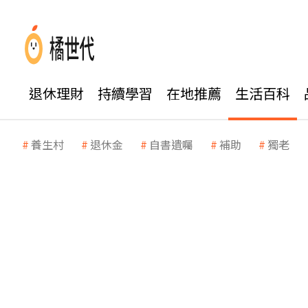
退休理財
持續學習
在地推薦
生活百科
養生村
退休金
自書遺囑
補助
獨老