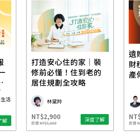
遺
報
打造安心住的家｜裝
財
一
修前必懂！住到老的
產
一
居住規劃全攻略
先
毒生活
林黛羚
NT$2,900
NT$
深度了解
了解
原價
NT$5,600
原價
N