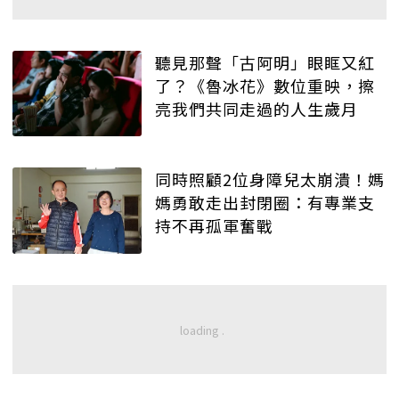
聽見那聲「古阿明」眼眶又紅
了？《魯冰花》數位重映，擦
亮我們共同走過的人生歲月
同時照顧2位身障兒太崩潰！媽
媽勇敢走出封閉圈：有專業支
持不再孤軍奮戰