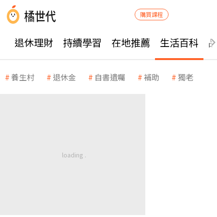
購買課程
退休理財
持續學習
在地推薦
生活百科
養生村
退休金
自書遺囑
補助
獨老