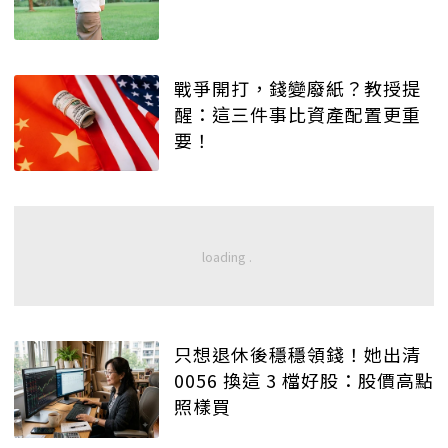
戰爭開打，錢變廢紙？教授提
醒：這三件事比資產配置更重
要！
只想退休後穩穩領錢！她出清
0056 換這 3 檔好股：股價高點
照樣買