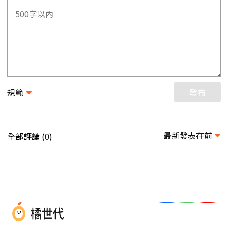
規範
發布
最新發表在前
全部評論 (
)
0