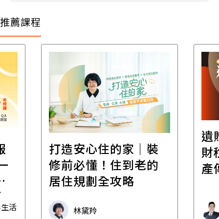
推薦課程
遺
報
打造安心住的家｜裝
財
一
修前必懂！住到老的
產
一
居住規劃全攻略
先
毒生活
林黛羚