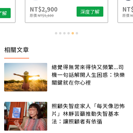
NT$2,900
NT$
深度了解
了解
原價
NT$5,600
原價
N
相關文章
總覺得無常來得快又頻繁...司
機一句話解開人生困惑：快樂
關鍵就在你心裡
照顧失智症家人「每天像恐怖
片」林靜芸籲推動失智基本
法：讓照顧者有依循