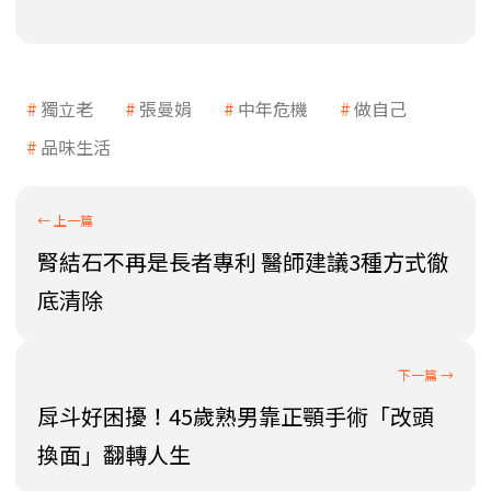
獨立老
張曼娟
中年危機
做自己
品味生活
腎結石不再是長者專利 醫師建議3種方式徹
底清除
戽斗好困擾！45歲熟男靠正顎手術「改頭
換面」翻轉人生