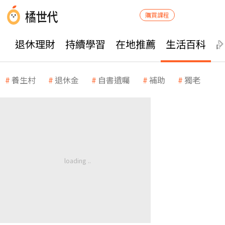
購買課程
退休理財
持續學習
在地推薦
生活百科
養生村
退休金
自書遺囑
補助
獨老