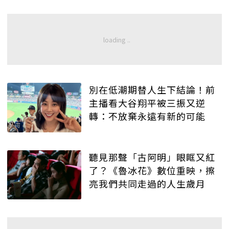
別在低潮期替人生下結論！前
主播看大谷翔平被三振又逆
轉：不放棄永遠有新的可能
聽見那聲「古阿明」眼眶又紅
了？《魯冰花》數位重映，擦
亮我們共同走過的人生歲月