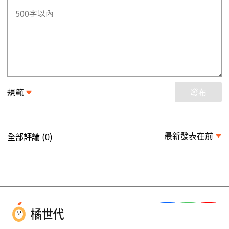
規範
發布
最新發表在前
全部評論 (
)
0