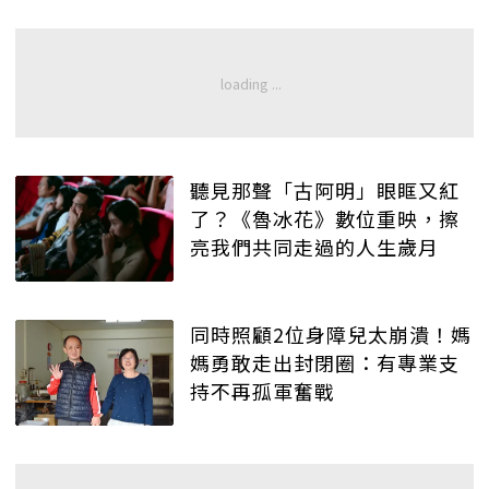
聽見那聲「古阿明」眼眶又紅
了？《魯冰花》數位重映，擦
亮我們共同走過的人生歲月
同時照顧2位身障兒太崩潰！媽
媽勇敢走出封閉圈：有專業支
持不再孤軍奮戰