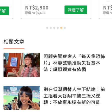
NT$2,900
NT$
深度了解
了解
原價
NT$5,600
原價
N
相關文章
照顧失智症家人「每天像恐怖
片」林靜芸籲推動失智基本
法：讓照顧者有依循
別在低潮期替人生下結論！前
主播看大谷翔平被三振又逆
轉：不放棄永遠有新的可能