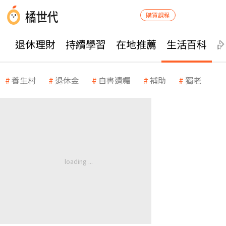
購買課程
退休理財
持續學習
在地推薦
生活百科
養生村
退休金
自書遺囑
補助
獨老