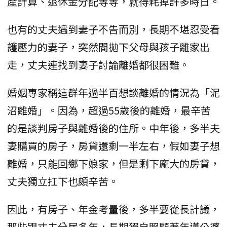
產計算、退休金分配等等，就得耗掉許多時日。
也有的丈夫遇到妻子不告而別，長期不堪忍受看
護壓力的妻子，突然間拋下父母與孩子離家出
走，丈夫連找到妻子討論離婚都很困難。
婚姻專家稱這群年過半百想談離婚的情況為「泥
沼離婚」。因為，超過55歲後的離婚，最辛苦
的是談判房子與離婚後的住所。中年後，多半夫
妻購買的房子，房貸還剩一半左右，假如妻子想
離婚，只能回鄉下娘家，但是剩下龐大的房貸，
丈夫獨立扛下也頗辛苦。
因此，有房子、年金考量後，多半要從長計議，
那些跟丈夫分居多年，長期獨自照顧著年邁公婆