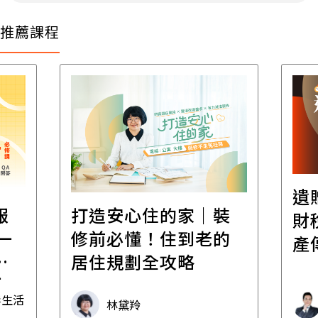
推薦課程
遺
報
打造安心住的家｜裝
財
一
修前必懂！住到老的
產
一
居住規劃全攻略
先
毒生活
林黛羚