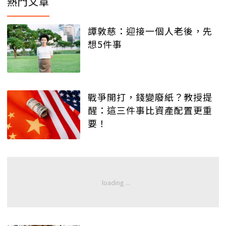
熱門文章
譚敦慈：迎接一個人老後，先
想5件事
戰爭開打，錢變廢紙？教授提
醒：這三件事比資產配置更重
要！