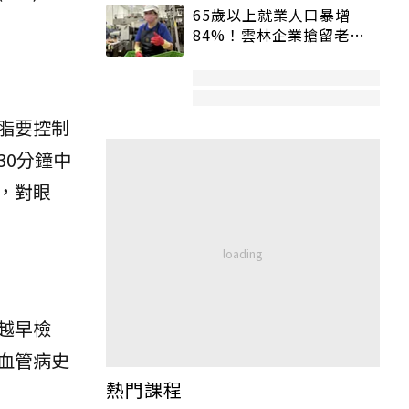
65歲以上就業人口暴增
84%！雲林企業搶留老員
工：穩定性高、經驗豐富
脂要控制
0分鐘中
，對眼
越早檢
血管病史
熱門課程