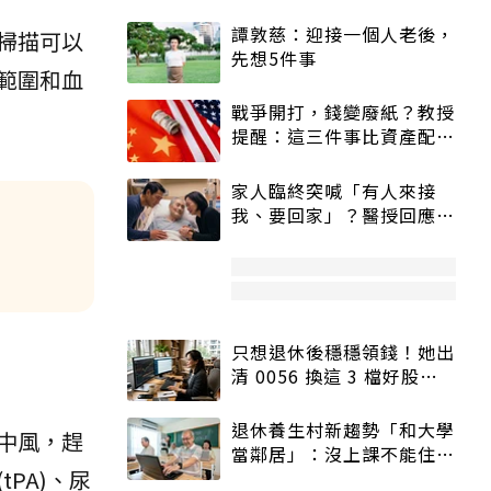
譚敦慈：迎接一個人老後，
掃描可以
先想5件事
範圍和血
戰爭開打，錢變廢紙？教授
提醒：這三件事比資產配置
更重要！
家人臨終突喊「有人來接
我、要回家」？醫授回應方
式快學：避免抱憾終生
只想退休後穩穩領錢！她出
清 0056 換這 3 檔好股：
股價高點照樣買
退休養生村新趨勢「和大學
中風，趕
當鄰居」：沒上課不能住、
PA)、尿
宿舍變養老房