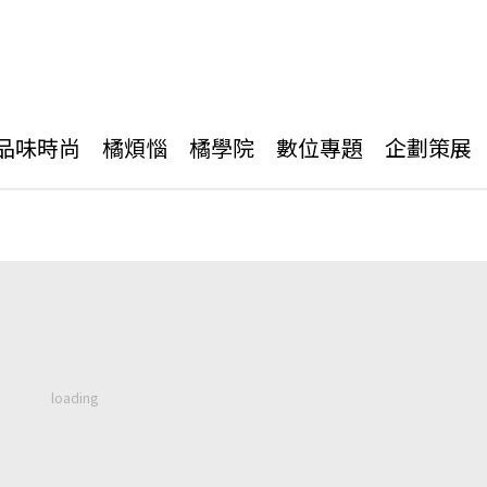
品味時尚
橘煩惱
橘學院
數位專題
企劃策展