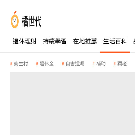
退休理財
持續學習
在地推薦
生活百科
養生村
退休金
自書遺囑
補助
獨老