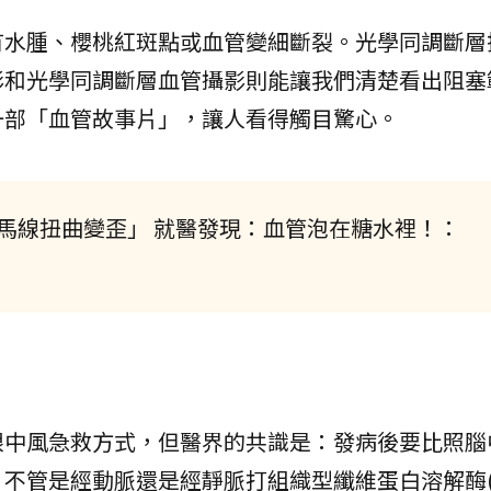
有水腫、櫻桃紅斑點或血管變細斷裂。光學同調斷層
影和光學同調斷層血管攝影則能讓我們清楚看出阻塞
一部「血管故事片」，讓人看得觸目驚心。
斑馬線扭曲變歪」 就醫發現：血管泡在糖水裡！：
眼中風急救方式，但醫界的共識是：發病後要比照腦
不管是經動脈還是經靜脈打組織型纖維蛋白溶解酶(t