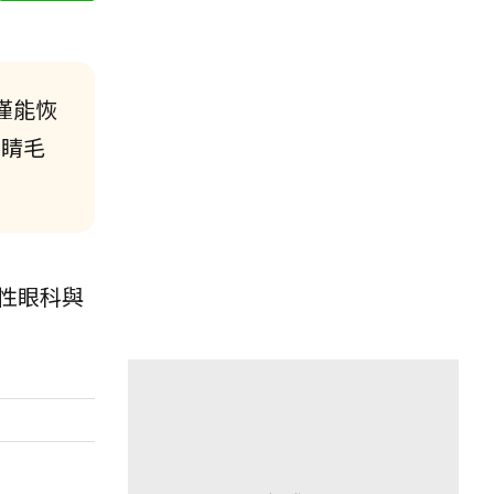
僅能恢
眼睛毛
性眼科與