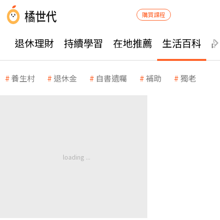
購買課程
退休理財
持續學習
在地推薦
生活百科
養生村
退休金
自書遺囑
補助
獨老