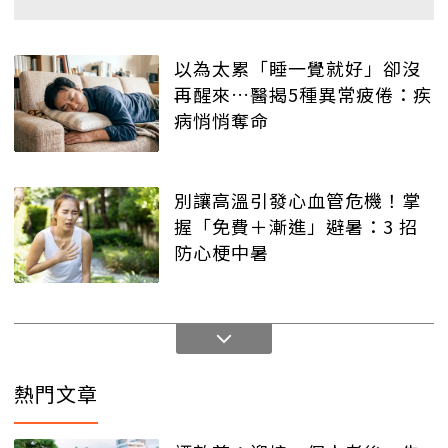
以為太累「睡一覺就好」卻沒
再醒來…醫揭5種異常疲倦：疾
病悄悄奪命
別讓高溫引發心血管危機！掌
握「免費＋漸進」避暑：3 招
防心梗中暑
熱門文章