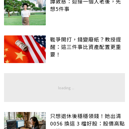
譚敦慈：迎接一個人老後，先
想5件事
戰爭開打，錢變廢紙？教授提
醒：這三件事比資產配置更重
要！
只想退休後穩穩領錢！她出清
0056 換這 3 檔好股：股價高點