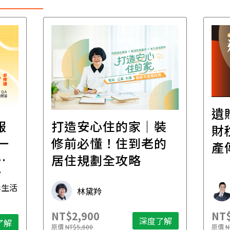
遺
報
打造安心住的家｜裝
財
一
修前必懂！住到老的
產
一
居住規劃全攻略
先
毒生活
林黛羚
NT$2,900
NT$
深度了解
了解
原價
NT$5,600
原價
N