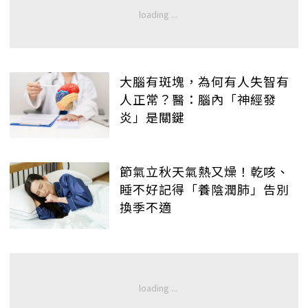
大腦有斑塊，為何有人失智有
人正常？醫：腦內「神經發
炎」是關鍵
節氣立秋天氣熱又燥！乾咳、
睡不好記得「養陰潤肺」告別
換季不適