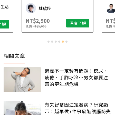
先
毒生活
林黛羚
NT$2,900
NT$
深度了解
了解
原價
NT$5,600
原價
N
相關文章
腎虛不一定腎有問題！夜尿、
疲倦、手腳冰冷…男女都要注
意的更年期危機
有失智基因注定發病？研究顯
示：越早做7件事最能護腦防失