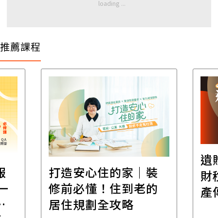
推薦課程
遺
報
打造安心住的家｜裝
財
一
修前必懂！住到老的
產
一
居住規劃全攻略