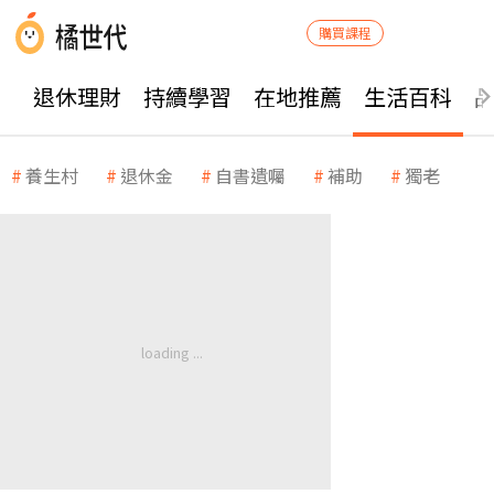
購買課程
退休理財
持續學習
在地推薦
生活百科
養生村
退休金
自書遺囑
補助
獨老