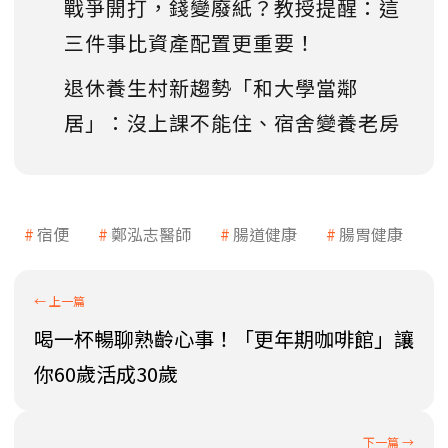
戰爭開打，錢變廢紙？教授提醒：這
三件事比資產配置更重要！
退休養生村新趨勢「和大學當鄰
居」：沒上課不能住、宿舍變養老房
宿便
鄭泓志醫師
腸道健康
腸胃健康
喝一杯暢聊熟齡心事！「更年期咖啡館」讓
你60歲活成30歲