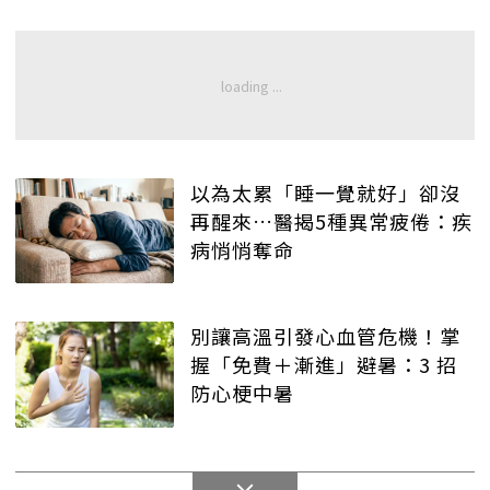
以為太累「睡一覺就好」卻沒
再醒來…醫揭5種異常疲倦：疾
病悄悄奪命
別讓高溫引發心血管危機！掌
握「免費＋漸進」避暑：3 招
防心梗中暑