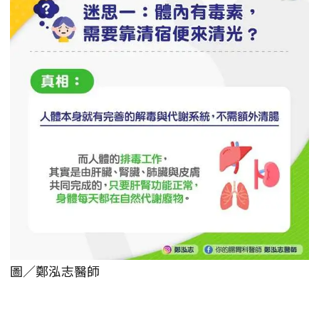
圖／鄭泓志醫師