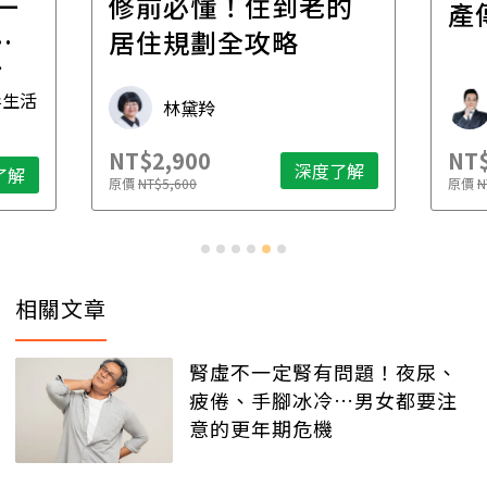
一
修前必懂！住到老的
產
一
居住規劃全攻略
先
毒生活
林黛羚
NT$2,900
NT$
深度了解
了解
原價
NT$5,600
原價
N
相關文章
腎虛不一定腎有問題！夜尿、
疲倦、手腳冰冷…男女都要注
意的更年期危機