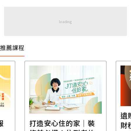
推薦課程
遺
報
打造安心住的家｜裝
財