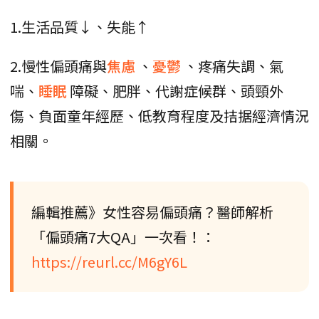
1.生活品質↓、失能↑
2.慢性偏頭痛與
焦慮
、
憂鬱
、疼痛失調、氣
喘、
睡眠
障礙、肥胖、代謝症候群、頭頸外
傷、負面童年經歷、低教育程度及拮据經濟情況
相關。
編輯推薦》女性容易偏頭痛？醫師解析
「偏頭痛7大QA」一次看！：
https://reurl.cc/M6gY6L