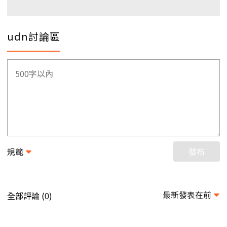
udn討論區
規範
發布
最新發表在前
全部評論 (
)
0