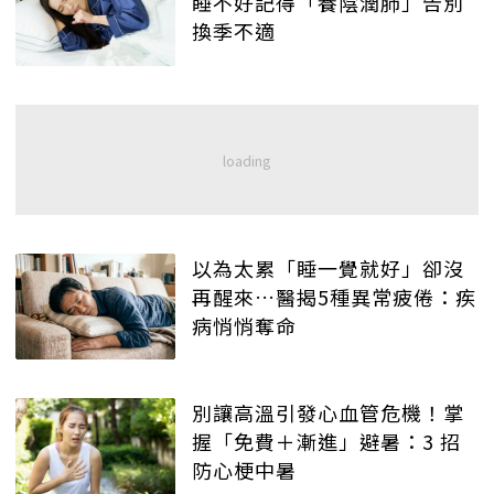
睡不好記得「養陰潤肺」告別
換季不適
以為太累「睡一覺就好」卻沒
再醒來…醫揭5種異常疲倦：疾
病悄悄奪命
別讓高溫引發心血管危機！掌
握「免費＋漸進」避暑：3 招
防心梗中暑