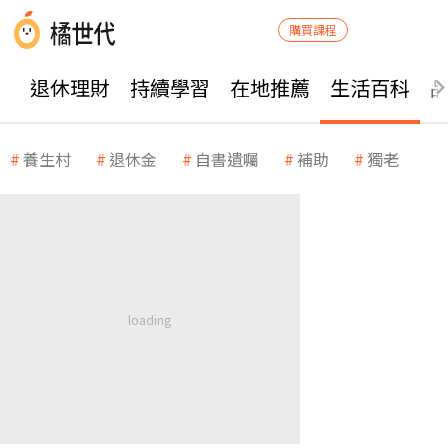
購買課程
退休理財
持續學習
在地推薦
生活百科
養生村
退休金
自書遺囑
補助
獨老