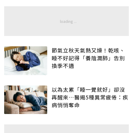
節氣立秋天氣熱又燥！乾咳、
睡不好記得「養陰潤肺」告別
換季不適
以為太累「睡一覺就好」卻沒
再醒來…醫揭5種異常疲倦：疾
病悄悄奪命