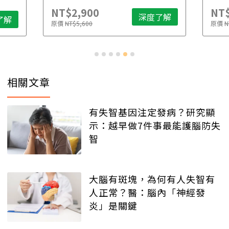
NT$2,900
NT$
深度了解
了解
原價
NT$5,600
原價
N
相關文章
有失智基因注定發病？研究顯
示：越早做7件事最能護腦防失
智
大腦有斑塊，為何有人失智有
人正常？醫：腦內「神經發
炎」是關鍵