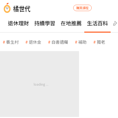
購買課程
退休理財
持續學習
在地推薦
生活百科
養生村
退休金
自書遺囑
補助
獨老