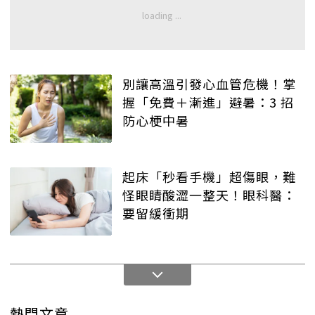
別讓高溫引發心血管危機！掌
握「免費＋漸進」避暑：3 招
防心梗中暑
起床「秒看手機」超傷眼，難
怪眼睛酸澀一整天！眼科醫：
要留緩衝期
熱門文章