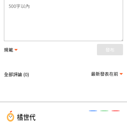
規範
發布
最新發表在前
全部評論 (
)
0