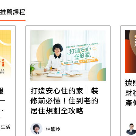
推薦課程
遺
報
打造安心住的家｜裝
財
一
修前必懂！住到老的
產
一
居住規劃全攻略
先
毒生活
林黛羚