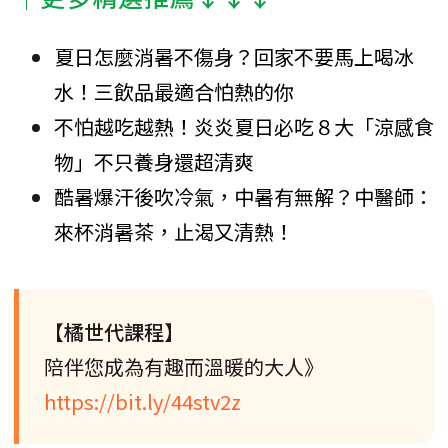
夏日怎麼消暑不傷身？回家不要馬上喝冰
水！三飲品最適合怕熱的你
不怕越吃越熱！炎炎夏日必吃８大「涼感食
物」不只養身還超清爽
酷暑爆汗後吹冷氣，中暑有無解？中醫師：
來杯消暑茶，止渴又清熱！
【橘世代課程】
陪伴您成為有趣而溫暖的大人》
https://bit.ly/44stv2z