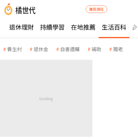
購買課程
退休理財
持續學習
在地推薦
生活百科
養生村
退休金
自書遺囑
補助
獨老