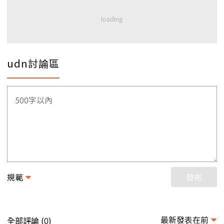
udn討論區
規範
發布
最新發表在前
全部評論 (
)
0