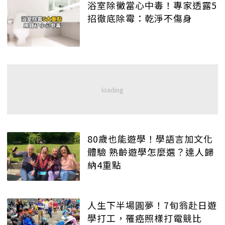
浴室除黴當心中毒！專家透露5
招徹底除霉：乾淨不傷身
80歲也能遊學！學語言加文化
體驗 熟齡遊學怎麼選？達人歸
納4重點
人生下半場圓夢！7旬翁赴日遊
學打工，罹癌照樣打電競比