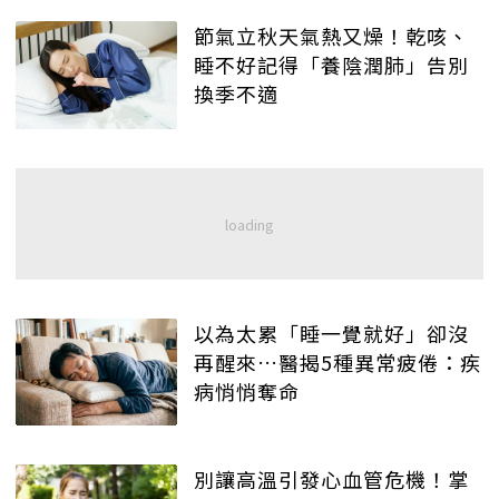
節氣立秋天氣熱又燥！乾咳、
睡不好記得「養陰潤肺」告別
換季不適
以為太累「睡一覺就好」卻沒
再醒來…醫揭5種異常疲倦：疾
病悄悄奪命
別讓高溫引發心血管危機！掌