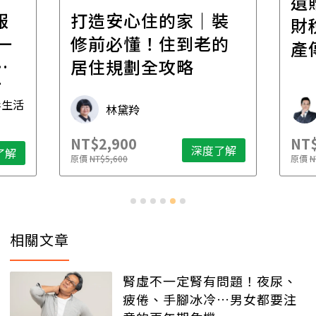
遺
報
打造安心住的家｜裝
財
一
修前必懂！住到老的
產
一
居住規劃全攻略
先
毒生活
林黛羚
NT$2,900
NT$
深度了解
了解
原價
NT$5,600
原價
N
相關文章
腎虛不一定腎有問題！夜尿、
疲倦、手腳冰冷…男女都要注