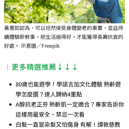
黃惠如認為，可以坦然接受身體變老的事實，並且持
續體驗新鮮事，把生活過得好，才能獲得長壽抗衰的
好處。 示意圖／Freepik
│更多精選推薦↓↓↓
80歲也能遊學！學語言加文化體驗 熟齡遊
學怎麼選？達人歸納4重點
A醇抗老正夯 熟齡肌一定適合？專家告訴你
這樣用最安全、禁忌一次看
白髮一直冒染髮又怕傷身 有解！譚敦慈教