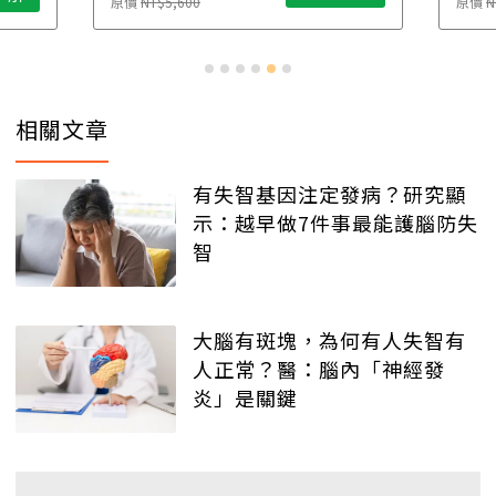
原價
NT$5,600
原價
N
相關文章
有失智基因注定發病？研究顯
示：越早做7件事最能護腦防失
智
大腦有斑塊，為何有人失智有
人正常？醫：腦內「神經發
炎」是關鍵