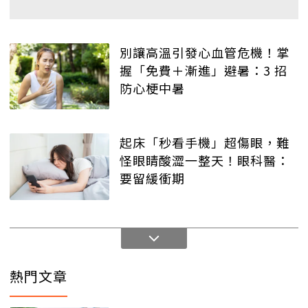
別讓高溫引發心血管危機！掌
握「免費＋漸進」避暑：3 招
防心梗中暑
起床「秒看手機」超傷眼，難
怪眼睛酸澀一整天！眼科醫：
要留緩衝期
熱門文章