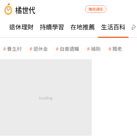
購買課程
退休理財
持續學習
在地推薦
生活百科
養生村
退休金
自書遺囑
補助
獨老