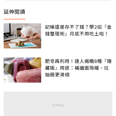
延伸閱讀
記帳還是存不了錢？學2招「金
錢整理術」月底不用吃土啦！
肥皂再利用！達人揭曉8種「隱
藏版」用途：補牆面隙縫、拉
抽屜更滑順