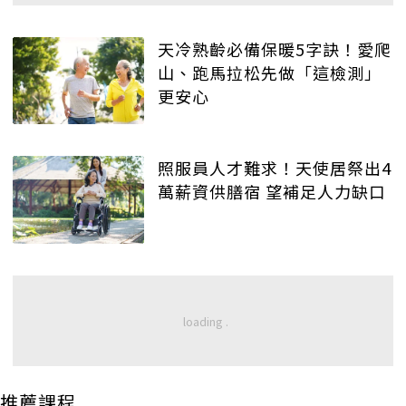
天冷熟齡必備保暖5字訣！愛爬
山、跑馬拉松先做「這檢測」
更安心
照服員人才難求！天使居祭出4
萬薪資供膳宿 望補足人力缺口
推薦課程