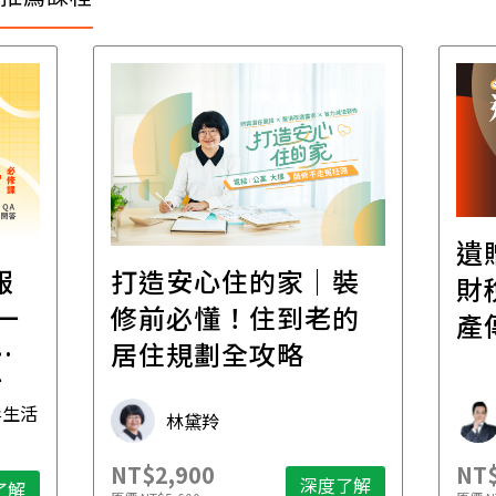
遺
報
打造安心住的家｜裝
財
一
修前必懂！住到老的
產
一
居住規劃全攻略
先
毒生活
林黛羚
NT$2,900
NT$
深度了解
了解