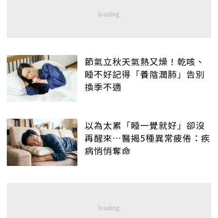
節氣立秋天氣熱又燥！乾咳、
睡不好記得「養陰潤肺」告別
換季不適
以為太累「睡一覺就好」卻沒
再醒來…醫揭5種異常疲倦：疾
病悄悄奪命