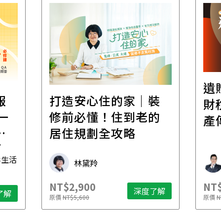
遺
報
打造安心住的家｜裝
財
一
修前必懂！住到老的
產
一
居住規劃全攻略
先
毒生活
林黛羚
NT$2,900
NT$
深度了解
了解
原價
NT$5,600
原價
N