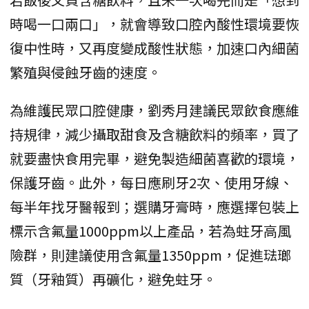
時喝一口兩口」，就會導致口腔內酸性環境要恢
復中性時，又再度變成酸性狀態，加速口內細菌
繁殖與侵蝕牙齒的速度。
為維護民眾口腔健康，劉秀月建議民眾飲食應維
持規律，減少攝取甜食及含糖飲料的頻率，買了
就要盡快食用完畢，避免製造細菌喜歡的環境，
保護牙齒。此外，每日應刷牙2次、使用牙線、
每半年找牙醫報到；選購牙膏時，應選擇包裝上
標示含氟量1000ppm以上產品，若為蛀牙高風
險群，則建議使用含氟量1350ppm，促進琺瑯
質（牙釉質）再礦化，避免蛀牙。