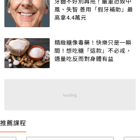
牙齒不好別再拖！嚴重恐致中
風、失智 善用「假牙補助」最
高拿4.4萬元
精緻糖像毒藥！快樂只是一瞬
間！想吃糖「這款」不必戒，
適量吃反而對身體有益
推薦課程