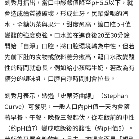
劉秀月指出，當口中酸鹼值降至pH5.5以下，就
會造成齒質被破壞，形成蛀牙。民眾愛喝的汽
水、全糖奶茶與果汁，甜度愈高，讓口腔pH值
變酸的強度愈強。口水雖在進食後20至30分鐘
開始「自淨」口腔，將口腔環境轉為中性，但若
先前下肚的食物或飲料糖分愈高，藉口水改變酸
性的時間就愈長，例如給小孩喝牛奶，若改為有
糖分的調味乳，口腔自淨時間則會拉長。
劉秀月表示，透過「史蒂芬曲線」（Stephan
Curve）可發現，一般人口內pH值一天內會隨
著早餐、午餐、晚餐三餐起伏，從吃飯前的中性
（約pH值7）變成吃飯後的酸性（約pH值5）。
若飯後又買含糖飲料，且未一次喝完而是「想到