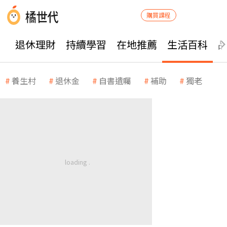
購買課程
退休理財
持續學習
在地推薦
生活百科
養生村
退休金
自書遺囑
補助
獨老