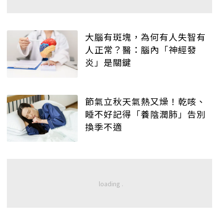
大腦有斑塊，為何有人失智有
人正常？醫：腦內「神經發
炎」是關鍵
節氣立秋天氣熱又燥！乾咳、
睡不好記得「養陰潤肺」告別
換季不適