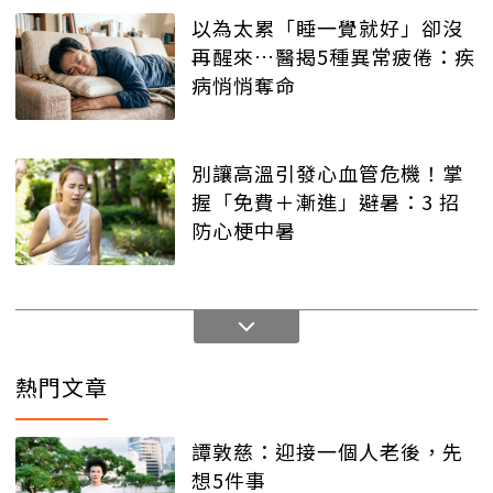
以為太累「睡一覺就好」卻沒
再醒來…醫揭5種異常疲倦：疾
病悄悄奪命
別讓高溫引發心血管危機！掌
握「免費＋漸進」避暑：3 招
防心梗中暑
熱門文章
譚敦慈：迎接一個人老後，先
想5件事