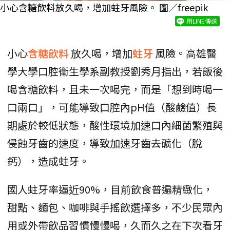
小心含糖飲料放久喝，增加蛀牙風險。 圖／freepik
用LINE傳送
小心
含糖飲料
放久喝，增加
蛀牙
風險。高雄醫
學大學口腔衛生學系副教授劉秀月指出，若飯後
喝含糖飲料，且未一次喝完，而是「想到時喝一
口兩口」，可能導致口腔內pH值（酸鹼值）長
期處於較低狀態，酸性環境加速口內細菌繁殖與
侵蝕牙齒的速度，導致加速牙齒去礦化（脫
鈣），造成蛀牙。
國人蛀牙率逼近90%，目前飲食普遍精緻化，
甜點、麵包、咖啡與手搖飲選擇多，不少民眾內
用或外帶飲品習慣慢慢喝，久而久之在下次看牙