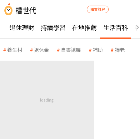
購買課程
退休理財
持續學習
在地推薦
生活百科
養生村
退休金
自書遺囑
補助
獨老