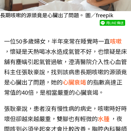
長期咳嗽的源頭竟是心臟出了問題。 圖／freepik
用LINE傳送
一位50多歲婦女，半年來常在睡覺時一直
咳嗽
，懷疑是天熱喝冰水造成氣管不好，也懷疑是床
舖有塵螨引起氣管過敏，澄清醫院介入性心血管
科主任張耿豪說，找到該病患長期咳嗽的源頭竟
是心臟出了問題，她的
心臟衰竭
的指數高達正
常值的40倍，是相當嚴重的心臟衰竭。
張耿豪說，患者沒有慢性病的病史，咳嗽時好時
壞但卻越來越嚴重，雙腳也有輕微的
水腫
，夜
間咳到必須坐起來才會比較改善。胸腔內科醫師