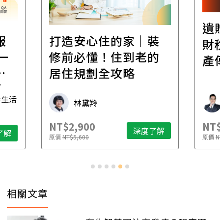
遺
報
打造安心住的家｜裝
財
一
修前必懂！住到老的
產
一
居住規劃全攻略
先
毒生活
林黛羚
NT$2,900
NT$
深度了解
了解
原價
NT$5,600
原價
N
相關文章