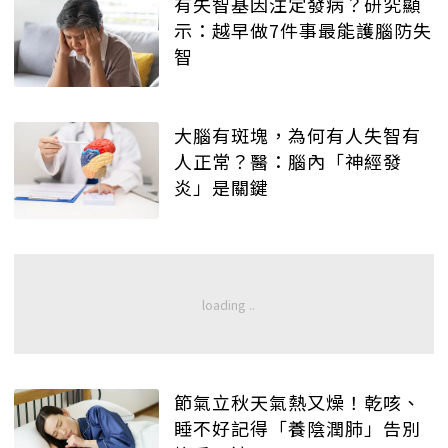
有失智基因注定發病？研究顯
示：越早做7件事最能護腦防失
智
大腦有斑塊，為何有人失智有
人正常？醫：腦內「神經發
炎」是關鍵
節氣立秋天氣熱又燥！乾咳、
睡不好記得「養陰潤肺」告別