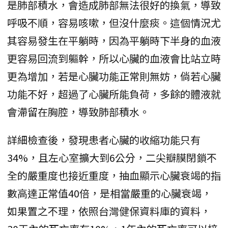
是肺部積水，會造成肺部無法很好的換氣，導致
呼吸不順，容易咳嗽，但沒什麼痰。這個情況尤
其容易發生在平躺時，因為平躺時下半身的血液
更容易回流到軀幹，所以心臟的血液會比站立時
更為增加，若是心臟功能正常則無妨，倘若心臟
功能不好，超過了心臟所能負荷，多餘的體液就
會滯留在胸腔，導致肺部積水。
詳細檢查後，發現患者心臟的收縮功能只有
34%，且左心室擴大到6公分，二尖瓣膜閉鎖不
全的嚴重度也接近重度，抽血顯示心臟衰竭的指
數高達正常值40倍，是相當嚴重的心臟衰竭，
如果置之不理，依照台灣健保資料庫的資料，