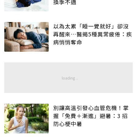
換季不適
以為太累「睡一覺就好」卻沒
再醒來…醫揭5種異常疲倦：疾
病悄悄奪命
別讓高溫引發心血管危機！掌
握「免費＋漸進」避暑：3 招
防心梗中暑