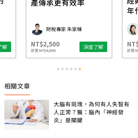
的
經
產傳承更有效率
年
財稅專家 朱家棟
NT$2,500
NT$
了解
深度了解
原價
NT$4,888
原價
N
相關文章
大腦有斑塊，為何有人失智有
人正常？醫：腦內「神經發
炎」是關鍵