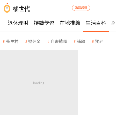
購買課程
退休理財
持續學習
在地推薦
生活百科
養生村
退休金
自書遺囑
補助
獨老