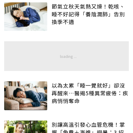
節氣立秋天氣熱又燥！乾咳、
睡不好記得「養陰潤肺」告別
換季不適
以為太累「睡一覺就好」卻沒
再醒來…醫揭5種異常疲倦：疾
病悄悄奪命
別讓高溫引發心血管危機！掌
握「免費＋漸進」避暑：3 招