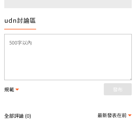
udn討論區
規範
發布
最新發表在前
全部評論 (
)
0