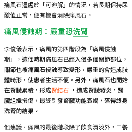
痛風石還處於「可溶解」的情況，若長期保持尿
酸值正常，便有機會消除痛風石。
痛風侵蝕期：嚴重恐
洗腎
李俊儀表示，痛風的第四階段為「痛風侵蝕
期」，
這個時期痛風石已經入侵多個關節部位，
關節也被痛風石侵蝕導致變形，嚴重的會造成肢
體畸形，使患者生活不便。另外，痛風石也開始
在腎臟累積，形成
腎結石
，造成腎臟發炎，腎
臟組織損傷，最終引發腎臟功能衰竭，落得終身
洗腎的結果
。
他建議．痛風的最後階段除了飲食清淡外，三餐