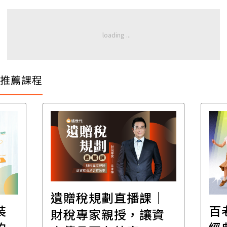
推薦課程
遺贈稅規劃直播課│
裝
百
財稅專家親授，讓資