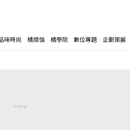
品味時尚
橘煩惱
橘學院
數位專題
企劃策展