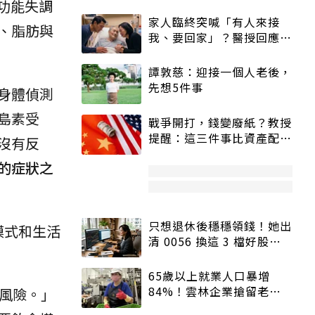
素功能失調
家人臨終突喊「有人來接
、脂肪與
我、要回家」？醫授回應方
式快學：避免抱憾終生
譚敦慈：迎接一個人老後，
先想5件事
身體偵測
島素受
戰爭開打，錢變廢紙？教授
提醒：這三件事比資產配置
沒有反
更重要！
的症狀之
只想退休後穩穩領錢！她出
模式和生活
清 0056 換這 3 檔好股：
股價高點照樣買
65歲以上就業人口暴增
84%！雲林企業搶留老員
風險。」
工：穩定性高、經驗豐富