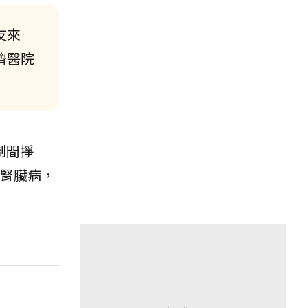
友來
濟醫院
制間掙
腎臟病，