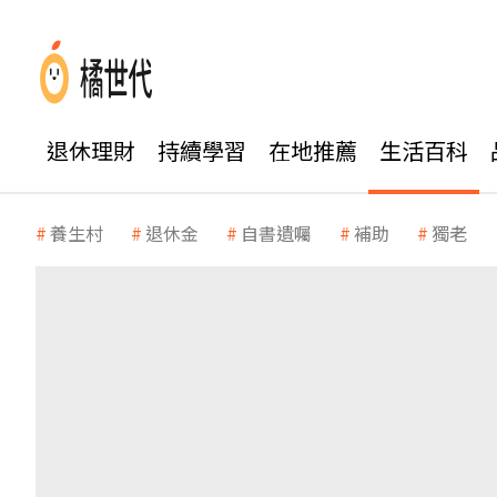
退休理財
持續學習
在地推薦
生活百科
養生村
退休金
自書遺囑
補助
獨老