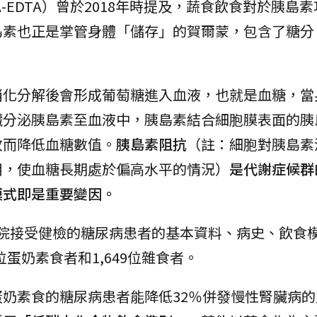
-EDTA）曾於2018年時提及，蔬食飲食對於胰島
島素也正是掌管身體「儲存」的賀爾蒙，包含了糖分
。
消化分解後會形成葡萄糖進入血液，也就是血糖，當
臟分泌胰島素至血液中，胰島素結合細胞膜表面的胰
故而降低血糖數值。
胰島素阻抗
（註：細胞對胰島素
用，使血糖長期處於偏高水平的情況）
是代謝症候群
模式即是重要變因。
濟醫院接受健檢的糖尿病患者的基本資料、病史、飲食
位蛋奶素食者和1,649位雜食者。
奶素食的糖尿病患者能降低32％併發慢性腎臟病的