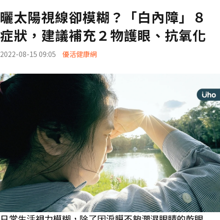
曬太陽視線卻模糊？「白內障」８
症狀，建議補充２物護眼、抗氧化
2022-08-15 09:05
優活健康網
日常生活視力模糊，除了因淚膜不夠潤濕眼睛的乾眼