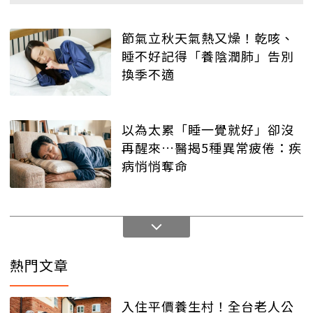
節氣立秋天氣熱又燥！乾咳、
睡不好記得「養陰潤肺」告別
換季不適
以為太累「睡一覺就好」卻沒
再醒來…醫揭5種異常疲倦：疾
病悄悄奪命
熱門文章
入住平價養生村！全台老人公