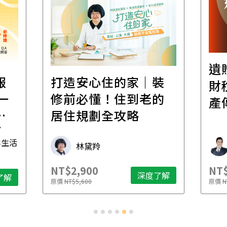
遺
報
打造安心住的家｜裝
財
一
修前必懂！住到老的
產
一
居住規劃全攻略
先
毒生活
林黛羚
NT$2,900
NT$
深度了解
了解
原價
NT$5,600
原價
N