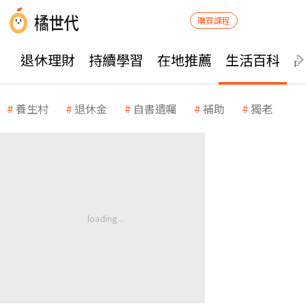
購買課程
退休理財
持續學習
在地推薦
生活百科
養生村
退休金
自書遺囑
補助
獨老