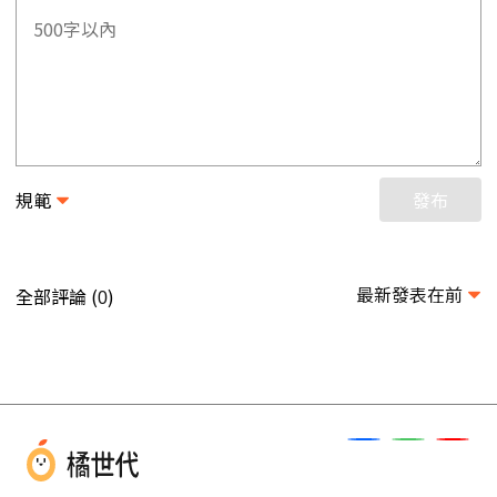
規範
發布
最新發表在前
全部評論 (
)
0