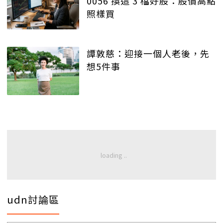
0056 換這 3 檔好股：股價高點
照樣買
譚敦慈：迎接一個人老後，先
想5件事
udn討論區