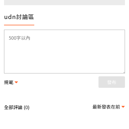
udn討論區
規範
發布
最新發表在前
全部評論 (
)
0