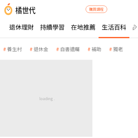
購買課程
退休理財
持續學習
在地推薦
生活百科
養生村
退休金
自書遺囑
補助
獨老