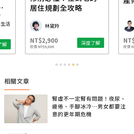
一
居住規劃全攻略
先
毒生活
林黛羚
NT$2,900
NT$
深度了解
了解
原價
NT$5,600
原價
N
相關文章
腎虛不一定腎有問題！夜尿、
疲倦、手腳冰冷…男女都要注
意的更年期危機