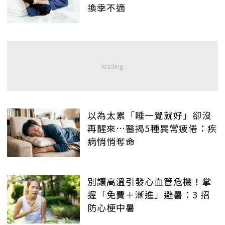
換季不適
以為太累「睡一覺就好」卻沒
再醒來…醫揭5種異常疲倦：疾
病悄悄奪命
別讓高溫引發心血管危機！掌
握「免費＋漸進」避暑：3 招
防心梗中暑