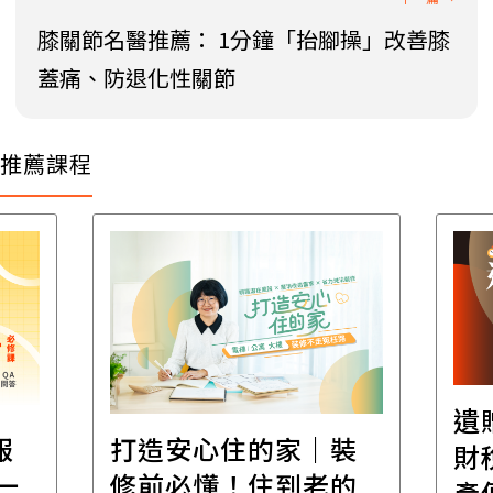
膝關節名醫推薦： 1分鐘「抬腳操」改善膝
蓋痛、防退化性關節
推薦課程
遺
報
打造安心住的家｜裝
財
一
修前必懂！住到老的
產