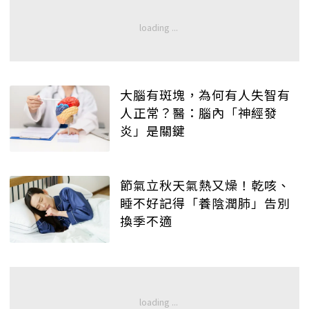
大腦有斑塊，為何有人失智有
人正常？醫：腦內「神經發
炎」是關鍵
節氣立秋天氣熱又燥！乾咳、
睡不好記得「養陰潤肺」告別
換季不適