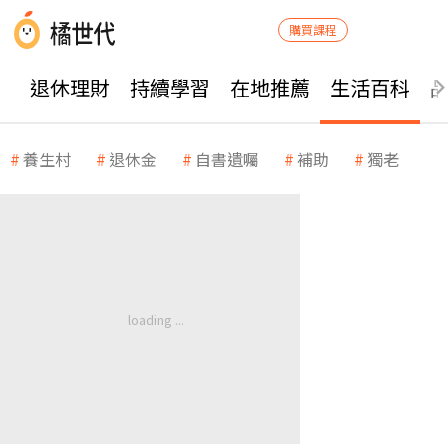
購買課程
退休理財
持續學習
在地推薦
生活百科
養生村
退休金
自書遺囑
補助
獨老