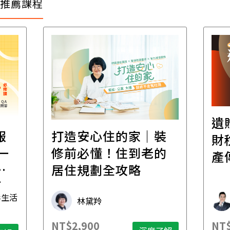
推薦課程
遺
報
打造安心住的家｜裝
財
一
修前必懂！住到老的
產
一
居住規劃全攻略
先
毒生活
林黛羚
NT$2,900
NT$