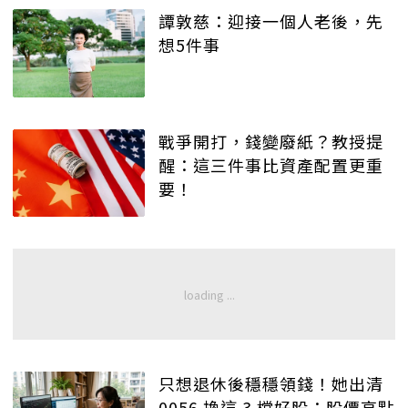
譚敦慈：迎接一個人老後，先
想5件事
戰爭開打，錢變廢紙？教授提
醒：這三件事比資產配置更重
要！
只想退休後穩穩領錢！她出清
0056 換這 3 檔好股：股價高點