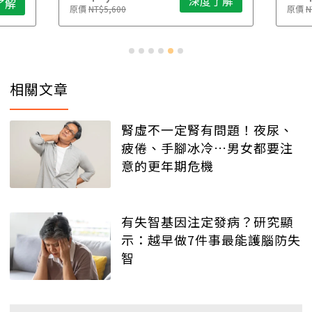
深度了解
了解
原價
NT$5,600
原價
N
相關文章
腎虛不一定腎有問題！夜尿、
疲倦、手腳冰冷…男女都要注
意的更年期危機
有失智基因注定發病？研究顯
示：越早做7件事最能護腦防失
智