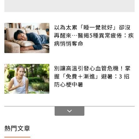
以為太累「睡一覺就好」卻沒
再醒來…醫揭5種異常疲倦：疾
病悄悄奪命
別讓高溫引發心血管危機！掌
握「免費＋漸進」避暑：3 招
防心梗中暑
熱門文章