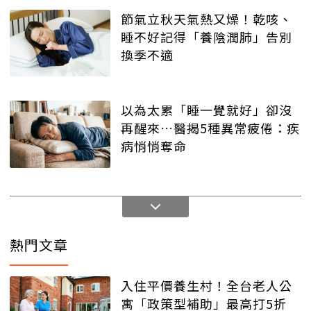
節氣立秋天氣熱又燥！乾咳、
睡不好記得「養陰潤肺」告別
換季不適
以為太累「睡一覺就好」卻沒
再醒來…醫揭5種異常疲倦：疾
病悄悄奪命
熱門文章
入住平價養生村！全台老人公
寓「政策型補助」最高打5折