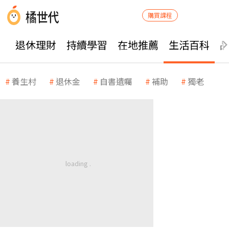
購買課程
退休理財
持續學習
在地推薦
生活百科
養生村
退休金
自書遺囑
補助
獨老