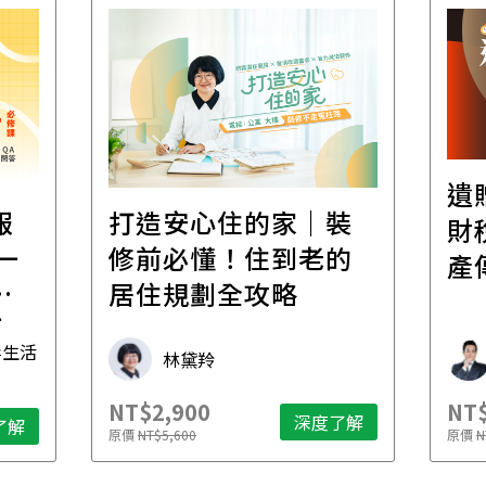
遺
報
打造安心住的家｜裝
財
一
修前必懂！住到老的
產
一
居住規劃全攻略
先
毒生活
林黛羚
NT$2,900
NT$
深度了解
了解
原價
NT$5,600
原價
N