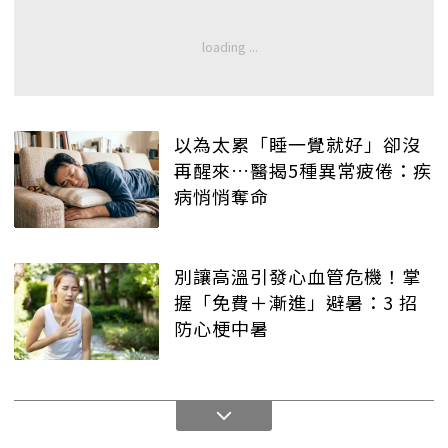
以為太累「睡一覺就好」卻沒
再醒來…醫揭5種異常疲倦：疾
病悄悄奪命
別讓高溫引發心血管危機！掌
握「免費＋漸進」避暑：3 招
防心梗中暑