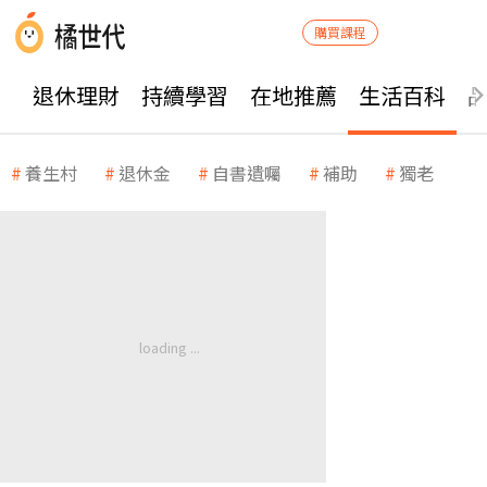
購買課程
退休理財
持續學習
在地推薦
生活百科
養生村
退休金
自書遺囑
補助
獨老