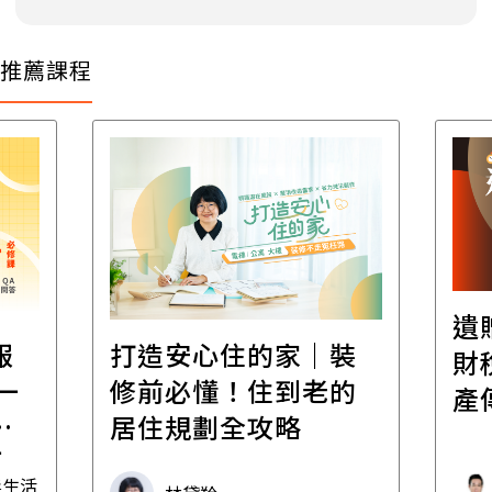
推薦課程
遺
報
打造安心住的家｜裝
財
一
修前必懂！住到老的
產
一
居住規劃全攻略
先
毒生活