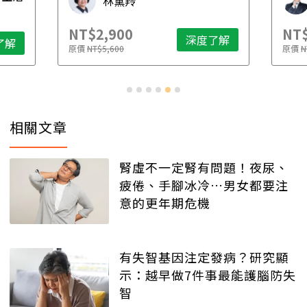
林黛羚
NT$2,900
NT$
深度了解
了解
原價
NT$5,600
原價
N
相關文章
腎虛不一定腎有問題！夜尿、
疲倦、手腳冰冷…男女都要注
意的更年期危機
有失智基因注定發病？研究顯
示：越早做7件事最能護腦防失
智