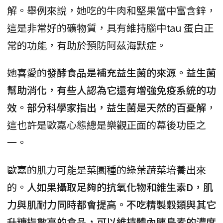
解。舉例來說，她吃的牛肉和堅果當中富含鋅，
這是非常好的礦物質，具有維持腦中tau 蛋白正
常的功能，有助於預防阿茲海默症。
她喜愛的
發酵食品是補充益生菌的來源。益生菌
幫助消化，有些人認為它還有增強免疫系統的功
效。部分科學家指出，益生菌是天然的百憂解
，
這也許是歐嘉心態總是樂觀正面的幕後功臣之
一。
歐嘉的肌力可能是菜園種的綠葉蔬菜培養出來
的。
人如果攝取足夠的抗氧化物和維生素D，肌
力與肌耐力同時都會提高。不吃精製穀類與其它
升糖指數高的食品，可以維持體內胰島素的濃度