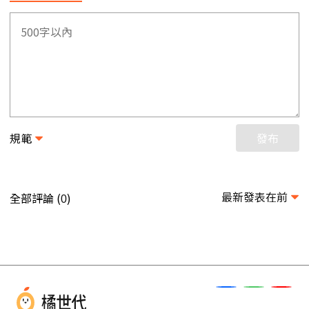
規範
發布
最新發表在前
全部評論 (
)
0