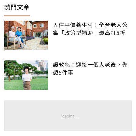
熱門文章
入住平價養生村！全台老人公
寓「政策型補助」最高打5折
譚敦慈：迎接一個人老後，先
想5件事