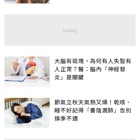
大腦有斑塊，為何有人失智有
人正常？醫：腦內「神經發
炎」是關鍵
節氣立秋天氣熱又燥！乾咳、
睡不好記得「養陰潤肺」告別
換季不適