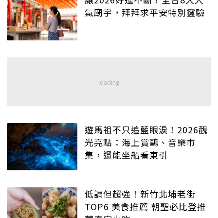
氣廟宇，拜拜求平安特別靈驗
遊馬祖不只追藍眼淚！2026觀
光亮點：海上賞鷗、音樂市
集，還能坐船看東引
低調但超強！新竹北埔老街
TOP6 美食推薦 朝聖必比登推