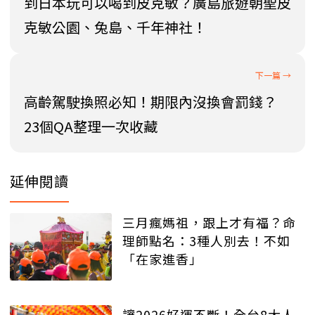
到日本玩可以喝到皮克敏？廣島旅遊朝聖皮
克敏公園、兔島、千年神社！
高齡駕駛換照必知！期限內沒換會罰錢？
23個QA整理一次收藏
延伸閱讀
三月瘋媽祖，跟上才有福？命
理師點名：3種人別去！不如
「在家進香」
讓2026好運不斷！全台8大人