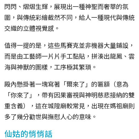
閃閃、熠熠生輝，展現出一種神聖而奢華的氛
圍，與傳統彩繪截然不同，給人一種現代與傳統
交織的立體視覺感。
值得一提的是，這些馬賽克並非機器大量鋪設，
而是由工藝師一片片手工黏貼，拼湊出龍鳳、雲
海與神獸的圖樣，工序極其繁瑣。
殿內懸掛著一塊寫著「爾來了」的匾額（意為
「你來了」，帶有因果審視與神明慈悲接納的雙
重含義），這在城隍廟較常見，出現在媽祖廟則
多了幾分勸世與撫慰人心的意味。
仙姑的悄悄話