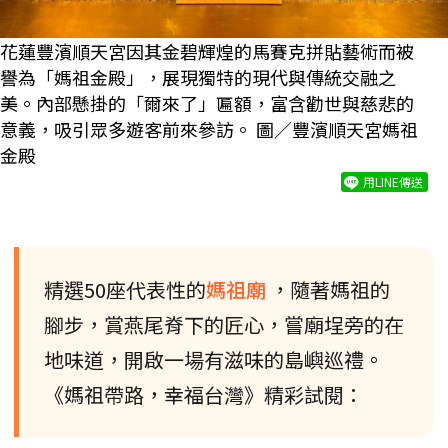
花蓮豐濱順天宮因其金碧輝煌的馬賽克拼貼藝術而被
譽為「媽祖金殿」，展現獨特的現代與傳統交融之
美。內部懸掛的「爾來了」匾額，富含勸世與慈悲的
意義，吸引眾多遊客前來參訪。 圖／
豐濱順天宮媽祖
金殿
用LINE傳送
精選50座代表性的
媽祖廟
，隨著媽祖的
腳步，賞燕尾脊下的匠心，嘗廟埕旁的在
地味道，開啟一場有滋味的島嶼巡禮。
《媽祖帶路，幸福台灣》精彩試閱：