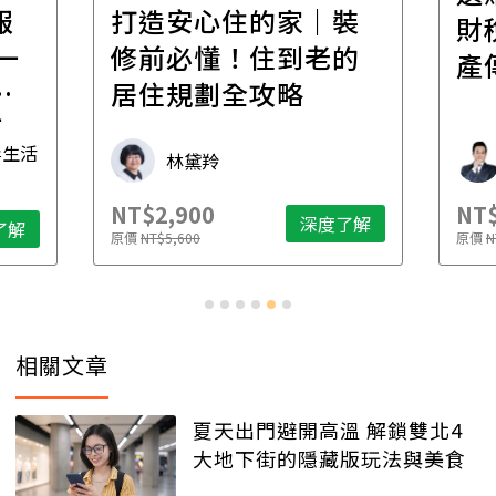
報
打造安心住的家｜裝
財
一
修前必懂！住到老的
產
一
居住規劃全攻略
先
毒生活
林黛羚
NT$2,900
NT$
深度了解
了解
原價
NT$5,600
原價
N
相關文章
夏天出門避開高溫 解鎖雙北4
大地下街的隱藏版玩法與美食