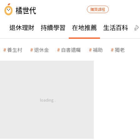
購買課程
退休理財
持續學習
在地推薦
生活百科
養生村
退休金
自書遺囑
補助
獨老