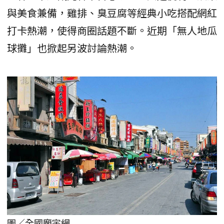
與美食兼備，雞排、臭豆腐等經典小吃搭配網紅
打卡熱潮，使得商圈話題不斷。近期「無人地瓜
球攤」也掀起另波討論熱潮。
圖／全國廟宇網