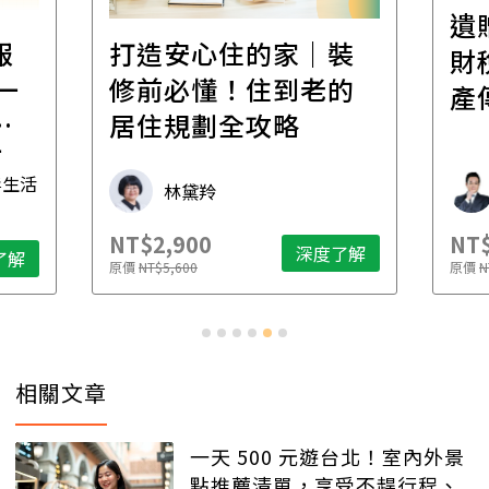
遺
報
打造安心住的家｜裝
財
一
修前必懂！住到老的
產
一
居住規劃全攻略
先
毒生活
林黛羚
NT$2,900
NT$
深度了解
了解
原價
NT$5,600
原價
N
相關文章
一天 500 元遊台北！室內外景
點推薦清單，享受不趕行程、