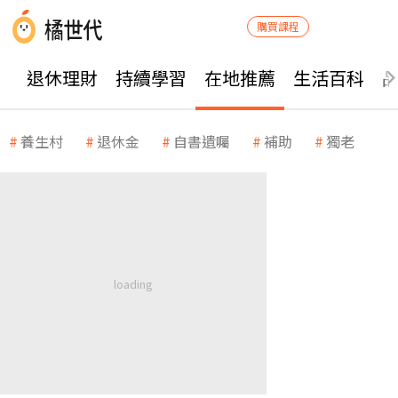
購買課程
退休理財
持續學習
在地推薦
生活百科
養生村
退休金
自書遺囑
補助
獨老