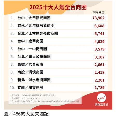
圖／486的大丈夫週記