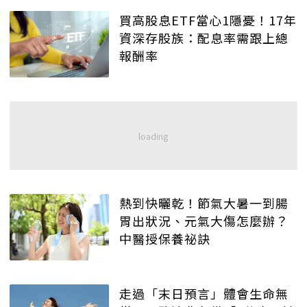
買高股息ETF當心1隱憂！17年
資深存股族：配息率需跟上總
報酬率
熱到快曬乾！節氣大暑一到腸
胃出狀況、元氣大傷怎麼辦？
中醫授保養祕訣
走過「末日預言」體會生命無