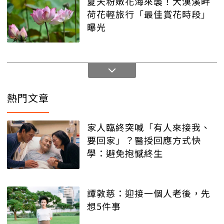
夏天粉嫩花海來襲！大漢溪畔
荷花輕旅行「最佳賞花時段」
曝光
熱門文章
家人臨終突喊「有人來接我、
要回家」？醫授回應方式快
學：避免抱憾終生
譚敦慈：迎接一個人老後，先
想5件事