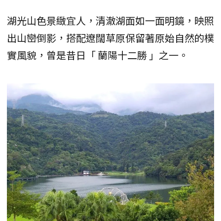
湖光山色景緻宜人，清澈湖面如一面明鏡，映照
出山巒倒影，搭配遼闊草原保留著原始自然的樸
實風貌，曾是昔日「 蘭陽十二勝 」之一。