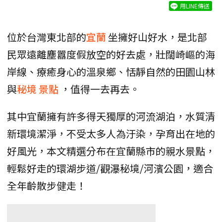
用LINE傳送
位於台灣東北部的
宜蘭
坐擁好山好水，是北部
民眾遠離塵囂度假放空的好去處，壯闊崎嶇的海
岸線、療癒身心的溫泉鄉、恬靜自然的田園山林
與
秘境
景點
，值得一去再去。
其中宜蘭擁有許多得天獨厚的河流湖泊，水質清
新環境潔淨，不受太多人為汙染，孕育出在地的
好風光，本文精選分布在宜蘭縣市的親水景點，
輕鬆好走的環湖步道/觀瀑秘境/河濱公園，適合
全年齡散步健走！