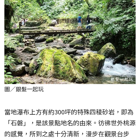
圖／銀髮一起玩
當地瀑布上方有約300坪的特殊四稜砂岩，即為
「石磐」，是該景點地名的由來。彷彿世外桃源
的感覺，所到之處十分清新，漫步在觀景台步