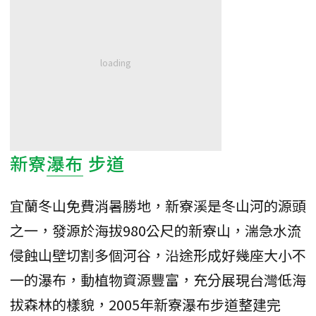
新寮
瀑布
步道
宜蘭冬山免費消暑勝地，新寮溪是冬山河的源頭
之一，發源於海拔980公尺的新寮山，湍急水流
侵蝕山壁切割多個河谷，沿途形成好幾座大小不
一的瀑布，動植物資源豐富，充分展現台灣低海
拔森林的樣貌，2005年新寮瀑布步道整建完