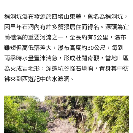
猴洞坑瀑布發源於四堵山東麓，舊名為猴洞坑，
因早年石洞內有許多獼猴居住而得名。源頭為宜
蘭礁溪的重要河流之一，全長約有5公里，瀑布
雖短但高低落差大，瀑布高度約30公尺，每到
雨季時水量豐沛湍急，形成壯闊奇觀，當地山區
為火成岩地形，深邃坑谷怪石嶙峋，置身其中彷
彿來到西遊記中的水濂洞。