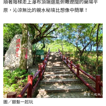
順著階梯走上瀑布頂端還能俯瞰遼闊的蘭陽平
原，沁涼無比的親水秘境比想像中簡單！
圖／銀髮一起玩