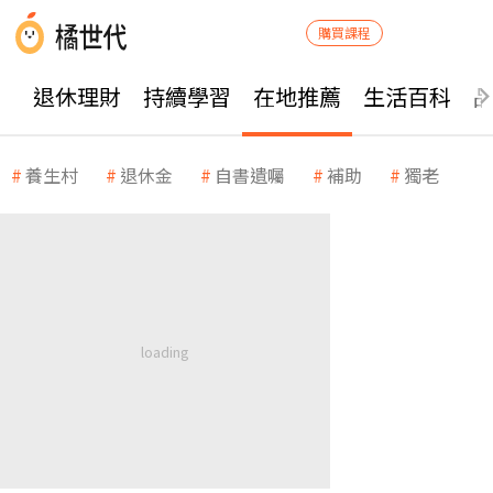
購買課程
退休理財
持續學習
在地推薦
生活百科
養生村
退休金
自書遺囑
補助
獨老