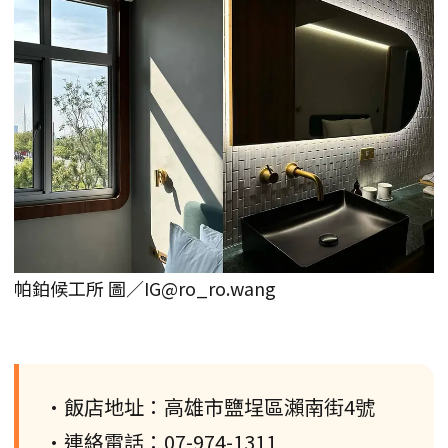
帕鉑候工所 圖／IG@ro_ro.wang
•飯店地址：高雄市鹽埕區瀨南街4號
•連絡電話：07-974-1311