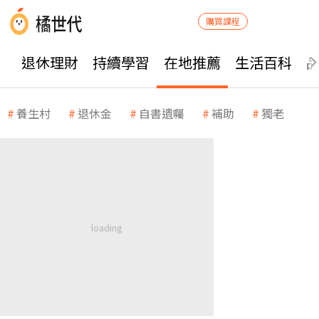
購買課程
退休理財
持續學習
在地推薦
生活百科
養生村
退休金
自書遺囑
補助
獨老