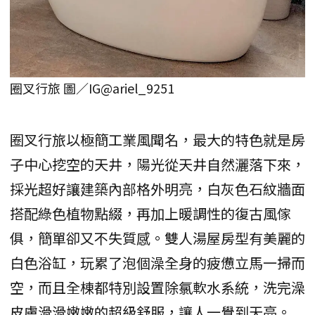
圈叉行旅 圖／IG@ariel_9251
圈叉行旅以極簡工業風聞名，最大的特色就是房
子中心挖空的天井，陽光從天井自然灑落下來，
採光超好讓建築內部格外明亮，白灰色石紋牆面
搭配綠色植物點綴，再加上暖調性的復古風傢
俱，簡單卻又不失質感。雙人湯屋房型有美麗的
白色浴缸，玩累了泡個澡全身的疲憊立馬一掃而
空，而且全棟都特別設置除氯軟水系統，洗完澡
皮膚滑滑嫩嫩的超級舒服，讓人一覺到天亮。