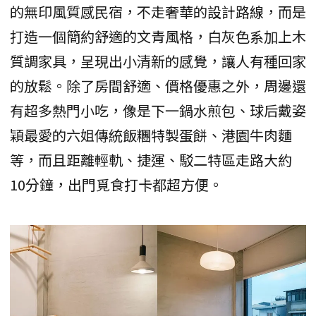
的無印風質感民宿，不走奢華的設計路線，而是
打造一個簡約舒適的文青風格，白灰色系加上木
質調家具，呈現出小清新的感覺，讓人有種回家
的放鬆。除了房間舒適、價格優惠之外，周邊還
有超多熱門小吃，像是下一鍋水煎包、球后戴姿
穎最愛的六姐傳統飯糰特製蛋餅、港園牛肉麵
等，而且距離輕軌、捷運、駁二特區走路大約
10分鐘，出門覓食打卡都超方便。