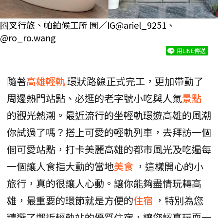
圈叉行旅、帕鉑候工所 圖／IG@ariel_9251、
@ro_ro.wang
用LINE傳送
隨著
高雄輕軌
環狀路線正式完工，更加帶動了
周邊熱門站點、必逛的老字號小吃與人氣
景點
的觀光熱潮。最近流行的坐輕軌環遊高雄的風潮
你試過了嗎？搭上可愛的輕軌列車，去拜訪一個
個可愛站點，打卡美麗高雄的都市風光及吃遍每
一個讓人食指大動的當地
美食
，這樣開心的小
旅行，真的很讓人心動。讓你能夠盡情玩轉高
雄，最重要的環節就是方便的
住宿
，特別為您
精選了鄰近輕軌站的優質住宿，讓您認真玩耍一